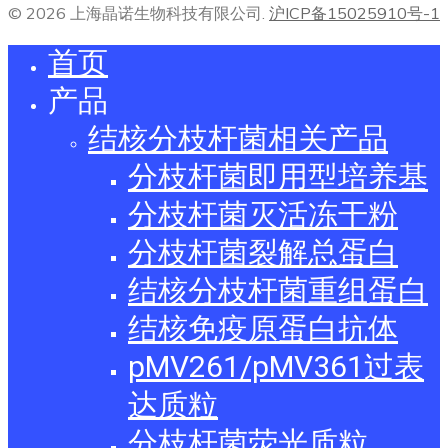
© 2026 上海晶诺生物科技有限公司.
沪ICP备15025910号-1
首页
产品
结核分枝杆菌相关产品
分枝杆菌即用型培养基
分枝杆菌灭活冻干粉
分枝杆菌裂解总蛋白
结核分枝杆菌重组蛋白
结核免疫原蛋白抗体
pMV261/pMV361过表
达质粒
分枝杆菌荧光质粒