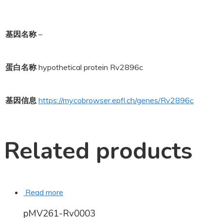
基因名称
–
蛋白名称
hypothetical protein Rv2896c
基因信息
https://mycobrowser.epfl.ch/genes/Rv2896c
Related products
Read more
pMV261-Rv0003