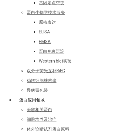
基因定点突变
蛋白生物学技术服务
原核表达
ELISA
EMSA
蛋白免疫沉淀
Western blot实验
双分子荧光互补BiFC
稳转细胞株构建
慢病毒包装
蛋白应用领域
美容相关蛋白
细胞培养及治疗
体外诊断试剂蛋白原料