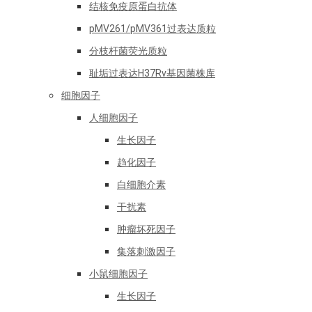
结核免疫原蛋白抗体
pMV261/pMV361过表达质粒
分枝杆菌荧光质粒
耻垢过表达H37Rv基因菌株库
细胞因子
人细胞因子
生长因子
趋化因子
白细胞介素
干扰素
肿瘤坏死因子
集落刺激因子
小鼠细胞因子
生长因子