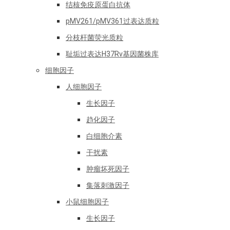
结核免疫原蛋白抗体
pMV261/pMV361过表达质粒
分枝杆菌荧光质粒
耻垢过表达H37Rv基因菌株库
细胞因子
人细胞因子
生长因子
趋化因子
白细胞介素
干扰素
肿瘤坏死因子
集落刺激因子
小鼠细胞因子
生长因子