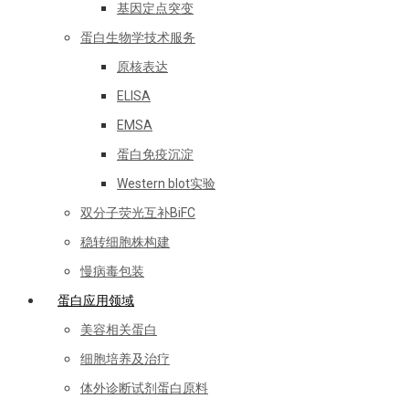
基因定点突变
蛋白生物学技术服务
原核表达
ELISA
EMSA
蛋白免疫沉淀
Western blot实验
双分子荧光互补BiFC
稳转细胞株构建
慢病毒包装
蛋白应用领域
美容相关蛋白
细胞培养及治疗
体外诊断试剂蛋白原料