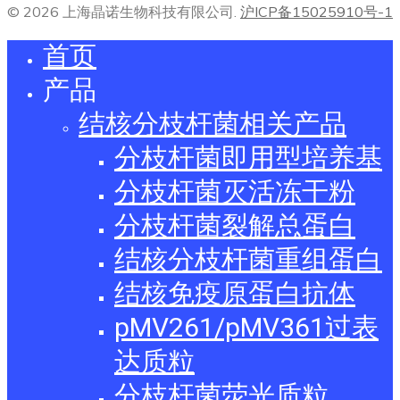
© 2026 上海晶诺生物科技有限公司.
沪ICP备15025910号-1
首页
产品
结核分枝杆菌相关产品
分枝杆菌即用型培养基
分枝杆菌灭活冻干粉
分枝杆菌裂解总蛋白
结核分枝杆菌重组蛋白
结核免疫原蛋白抗体
pMV261/pMV361过表
达质粒
分枝杆菌荧光质粒