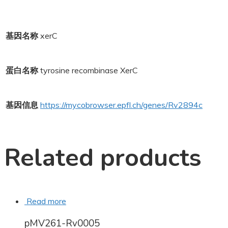
基因名称
xerC
蛋白名称
tyrosine recombinase XerC
基因信息
https://mycobrowser.epfl.ch/genes/Rv2894c
Related products
Read more
pMV261-Rv0005