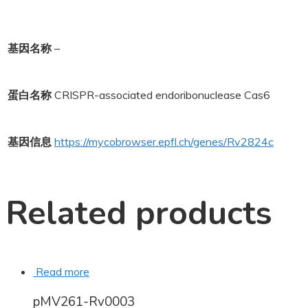
基因名称
–
蛋白名称
CRISPR-associated endoribonuclease Cas6
基因信息
https://mycobrowser.epfl.ch/genes/Rv2824c
Related products
Read more
pMV261-Rv0003