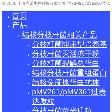
© 2026 上海晶诺生物科技有限公司.
沪ICP备15025910号-1
首页
产品
结核分枝杆菌相关产品
分枝杆菌即用型培养基
分枝杆菌灭活冻干粉
分枝杆菌裂解总蛋白
结核分枝杆菌重组蛋白
结核免疫原蛋白抗体
pMV261/pMV361过表
达质粒
分枝杆菌荧光质粒