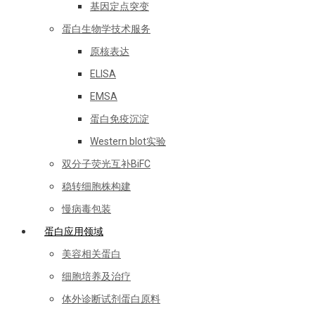
基因定点突变
蛋白生物学技术服务
原核表达
ELISA
EMSA
蛋白免疫沉淀
Western blot实验
双分子荧光互补BiFC
稳转细胞株构建
慢病毒包装
蛋白应用领域
美容相关蛋白
细胞培养及治疗
体外诊断试剂蛋白原料