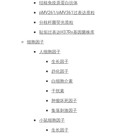
结核免疫原蛋白抗体
pMV261/pMV361过表达质粒
分枝杆菌荧光质粒
耻垢过表达H37Rv基因菌株库
细胞因子
人细胞因子
生长因子
趋化因子
白细胞介素
干扰素
肿瘤坏死因子
集落刺激因子
小鼠细胞因子
生长因子