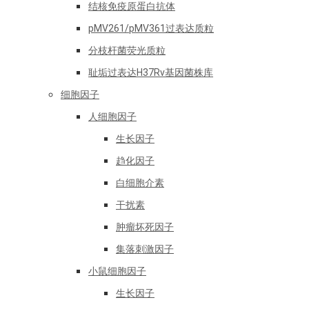
结核免疫原蛋白抗体
pMV261/pMV361过表达质粒
分枝杆菌荧光质粒
耻垢过表达H37Rv基因菌株库
细胞因子
人细胞因子
生长因子
趋化因子
白细胞介素
干扰素
肿瘤坏死因子
集落刺激因子
小鼠细胞因子
生长因子