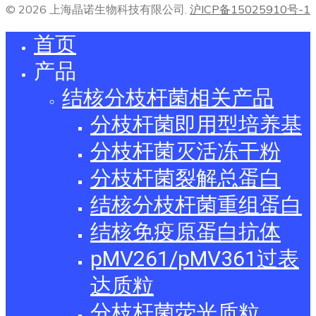
© 2026 上海晶诺生物科技有限公司.
沪ICP备15025910号-1
首页
产品
结核分枝杆菌相关产品
分枝杆菌即用型培养基
分枝杆菌灭活冻干粉
分枝杆菌裂解总蛋白
结核分枝杆菌重组蛋白
结核免疫原蛋白抗体
pMV261/pMV361过表
达质粒
分枝杆菌荧光质粒