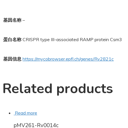
基因名称
–
蛋白名称
CRISPR type III-associated RAMP protein Csm3
基因信息
https://mycobrowser.epfl.ch/genes/Rv2821c
Related products
Read more
pMV261-Rv0014c