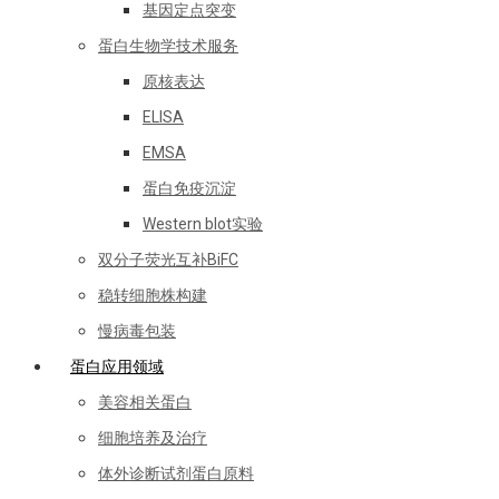
基因定点突变
蛋白生物学技术服务
原核表达
ELISA
EMSA
蛋白免疫沉淀
Western blot实验
双分子荧光互补BiFC
稳转细胞株构建
慢病毒包装
蛋白应用领域
美容相关蛋白
细胞培养及治疗
体外诊断试剂蛋白原料