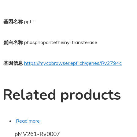
基因名称
pptT
蛋白名称
phosphopantetheinyl transferase
基因信息
https://mycobrowser.epfl.ch/genes/Rv2794c
Related products
Read more
pMV261-Rv0007