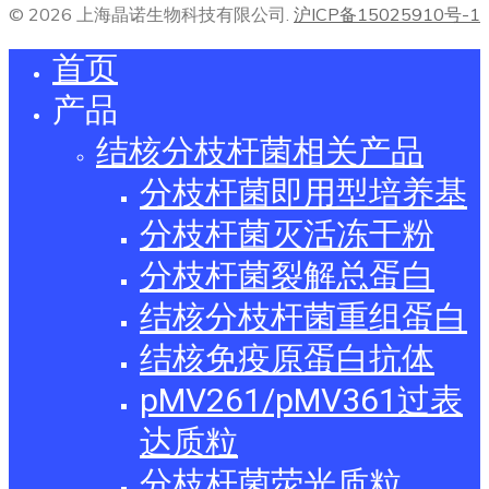
© 2026 上海晶诺生物科技有限公司.
沪ICP备15025910号-1
首页
产品
结核分枝杆菌相关产品
分枝杆菌即用型培养基
分枝杆菌灭活冻干粉
分枝杆菌裂解总蛋白
结核分枝杆菌重组蛋白
结核免疫原蛋白抗体
pMV261/pMV361过表
达质粒
分枝杆菌荧光质粒