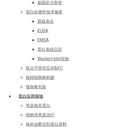
基因定点突变
蛋白生物学技术服务
原核表达
ELISA
EMSA
蛋白免疫沉淀
Western blot实验
双分子荧光互补BiFC
稳转细胞株构建
慢病毒包装
蛋白应用领域
美容相关蛋白
细胞培养及治疗
体外诊断试剂蛋白原料