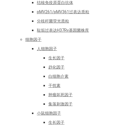
结核免疫原蛋白抗体
pMV261/pMV361过表达质粒
分枝杆菌荧光质粒
耻垢过表达H37Rv基因菌株库
细胞因子
人细胞因子
生长因子
趋化因子
白细胞介素
干扰素
肿瘤坏死因子
集落刺激因子
小鼠细胞因子
生长因子