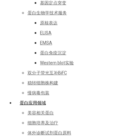
基因定点突变
蛋白生物学技术服务
原核表达
ELISA
EMSA
蛋白免疫沉淀
Western blot实验
双分子荧光互补BiFC
稳转细胞株构建
慢病毒包装
蛋白应用领域
美容相关蛋白
细胞培养及治疗
体外诊断试剂蛋白原料