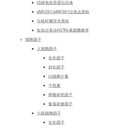
结核免疫原蛋白抗体
pMV261/pMV361过表达质粒
分枝杆菌荧光质粒
耻垢过表达H37Rv基因菌株库
细胞因子
人细胞因子
生长因子
趋化因子
白细胞介素
干扰素
肿瘤坏死因子
集落刺激因子
小鼠细胞因子
生长因子