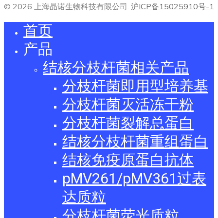
© 2026 上海晶诺生物科技有限公司.
沪ICP备15025910号-1
首页
产品
结核分枝杆菌相关产品
分枝杆菌即用型培养基
分枝杆菌灭活冻干粉
分枝杆菌裂解总蛋白
结核分枝杆菌重组蛋白
结核免疫原蛋白抗体
pMV261/pMV361过表
达质粒
分枝杆菌荧光质粒