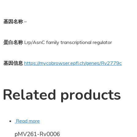
基因名称
–
蛋白名称
Lrp/AsnC family transcriptional regulator
基因信息
https://mycobrowser.epfl.ch/genes/Rv2779c
Related products
Read more
pMV261-Rv0006