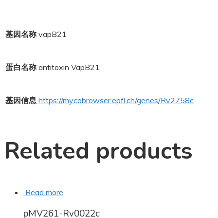
基因名称
vapB21
蛋白名称
antitoxin VapB21
基因信息
https://mycobrowser.epfl.ch/genes/Rv2758c
Related products
Read more
pMV261-Rv0022c