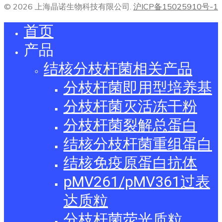
© 2026 上海晶诺生物科技有限公司.
沪ICP备15025910号-1
首页
产品
结核分枝杆菌相关产品
分枝杆菌即用型培养基
分枝杆菌灭活冻干粉
分枝杆菌裂解总蛋白
结核分枝杆菌重组蛋白
结核免疫原蛋白抗体
pMV261/pMV361过表
达质粒
分枝杆菌荧光质粒