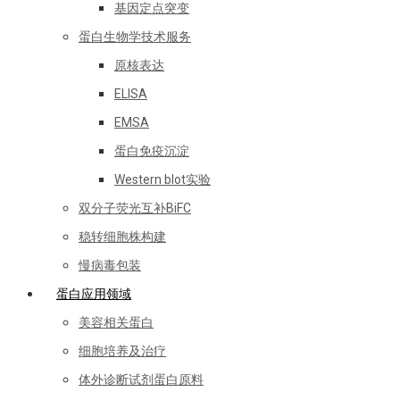
基因定点突变
蛋白生物学技术服务
原核表达
ELISA
EMSA
蛋白免疫沉淀
Western blot实验
双分子荧光互补BiFC
稳转细胞株构建
慢病毒包装
蛋白应用领域
美容相关蛋白
细胞培养及治疗
体外诊断试剂蛋白原料