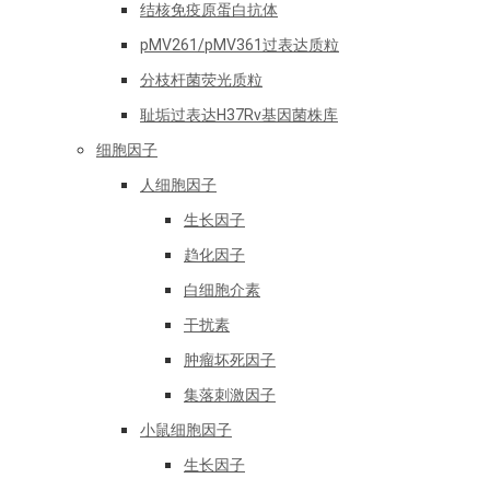
结核免疫原蛋白抗体
pMV261/pMV361过表达质粒
分枝杆菌荧光质粒
耻垢过表达H37Rv基因菌株库
细胞因子
人细胞因子
生长因子
趋化因子
白细胞介素
干扰素
肿瘤坏死因子
集落刺激因子
小鼠细胞因子
生长因子