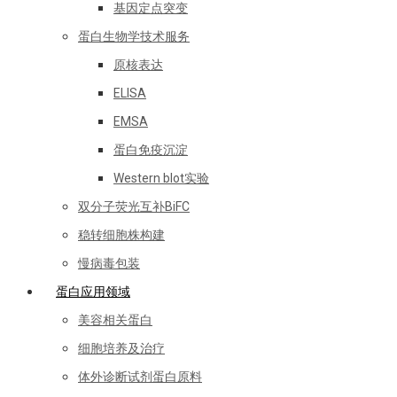
基因定点突变
蛋白生物学技术服务
原核表达
ELISA
EMSA
蛋白免疫沉淀
Western blot实验
双分子荧光互补BiFC
稳转细胞株构建
慢病毒包装
蛋白应用领域
美容相关蛋白
细胞培养及治疗
体外诊断试剂蛋白原料