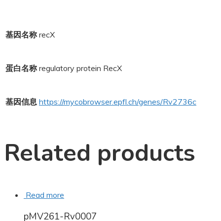
基因名称
recX
蛋白名称
regulatory protein RecX
基因信息
https://mycobrowser.epfl.ch/genes/Rv2736c
Related products
Read more
pMV261-Rv0007