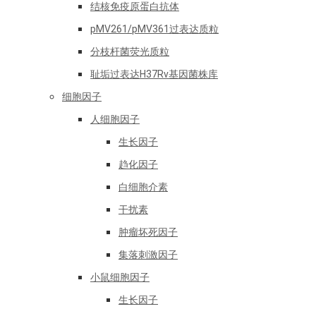
结核免疫原蛋白抗体
pMV261/pMV361过表达质粒
分枝杆菌荧光质粒
耻垢过表达H37Rv基因菌株库
细胞因子
人细胞因子
生长因子
趋化因子
白细胞介素
干扰素
肿瘤坏死因子
集落刺激因子
小鼠细胞因子
生长因子