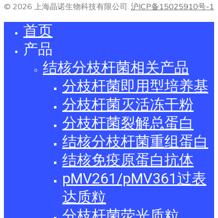
© 2026 上海晶诺生物科技有限公司.
沪ICP备15025910号-1
首页
产品
结核分枝杆菌相关产品
分枝杆菌即用型培养基
分枝杆菌灭活冻干粉
分枝杆菌裂解总蛋白
结核分枝杆菌重组蛋白
结核免疫原蛋白抗体
pMV261/pMV361过表
达质粒
分枝杆菌荧光质粒