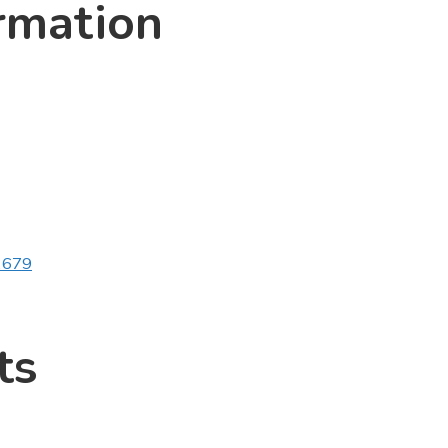
rmation
v2679
ts