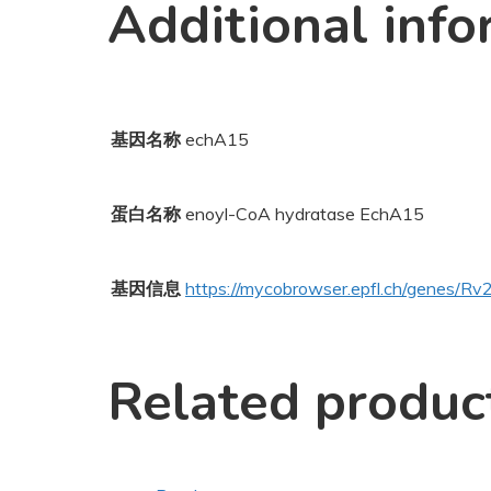
Additional info
基因名称
echA15
蛋白名称
enoyl-CoA hydratase EchA15
基因信息
https://mycobrowser.epfl.ch/genes/R
Related produc