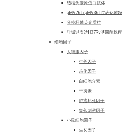
结核免疫原蛋白抗体
pMV261/pMV361过表达质粒
分枝杆菌荧光质粒
耻垢过表达H37Rv基因菌株库
细胞因子
人细胞因子
生长因子
趋化因子
白细胞介素
干扰素
肿瘤坏死因子
集落刺激因子
小鼠细胞因子
生长因子