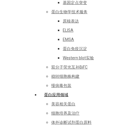
基因定点突变
蛋白生物学技术服务
原核表达
ELISA
EMSA
蛋白免疫沉淀
Western blot实验
双分子荧光互补BiFC
稳转细胞株构建
慢病毒包装
蛋白应用领域
美容相关蛋白
细胞培养及治疗
体外诊断试剂蛋白原料