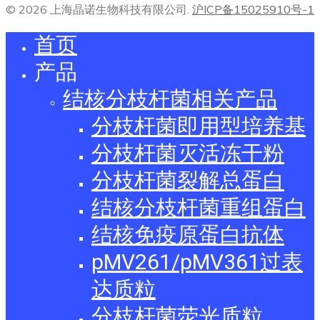
© 2026 上海晶诺生物科技有限公司.
沪ICP备15025910号-1
首页
产品
结核分枝杆菌相关产品
分枝杆菌即用型培养基
分枝杆菌灭活冻干粉
分枝杆菌裂解总蛋白
结核分枝杆菌重组蛋白
结核免疫原蛋白抗体
pMV261/pMV361过表
达质粒
分枝杆菌荧光质粒