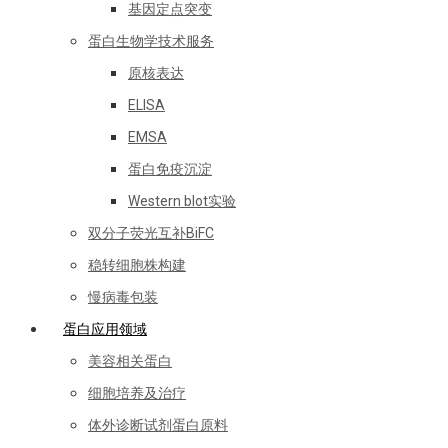
基因定点突变
蛋白生物学技术服务
原核表达
ELISA
EMSA
蛋白免疫沉淀
Western blot实验
双分子荧光互补BiFC
稳转细胞株构建
慢病毒包装
蛋白应用领域
美容相关蛋白
细胞培养及治疗
体外诊断试剂蛋白原料