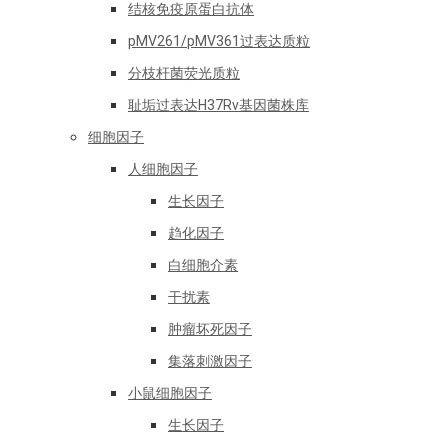
结核免疫原蛋白抗体
pMV261/pMV361过表达质粒
分枝杆菌荧光质粒
耻垢过表达H37Rv基因菌株库
细胞因子
人细胞因子
生长因子
趋化因子
白细胞介素
干扰素
肿瘤坏死因子
集落刺激因子
小鼠细胞因子
生长因子