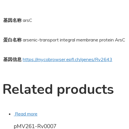
基因名称
arsC
蛋白名称
arsenic-transport integral membrane protein ArsC
基因信息
https://mycobrowser.epfl.ch/genes/Rv2643
Related products
Read more
pMV261-Rv0007