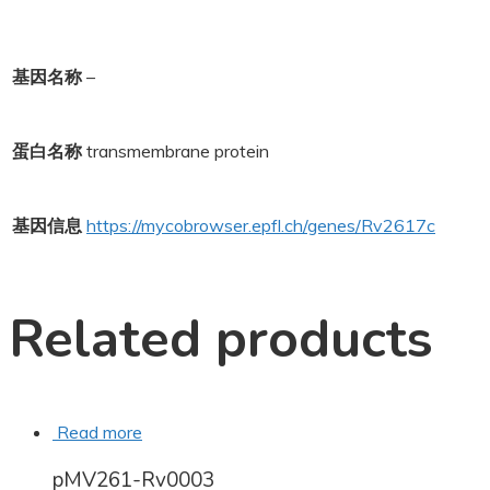
基因名称
–
蛋白名称
transmembrane protein
基因信息
https://mycobrowser.epfl.ch/genes/Rv2617c
Related products
Read more
pMV261-Rv0003