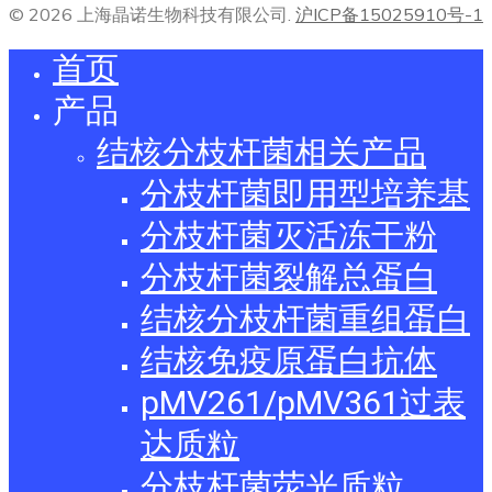
© 2026 上海晶诺生物科技有限公司.
沪ICP备15025910号-1
首页
产品
结核分枝杆菌相关产品
分枝杆菌即用型培养基
分枝杆菌灭活冻干粉
分枝杆菌裂解总蛋白
结核分枝杆菌重组蛋白
结核免疫原蛋白抗体
pMV261/pMV361过表
达质粒
分枝杆菌荧光质粒