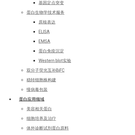
基因定点突变
蛋白生物学技术服务
原核表达
ELISA
EMSA
蛋白免疫沉淀
Western blot实验
双分子荧光互补BiFC
稳转细胞株构建
慢病毒包装
蛋白应用领域
美容相关蛋白
细胞培养及治疗
体外诊断试剂蛋白原料