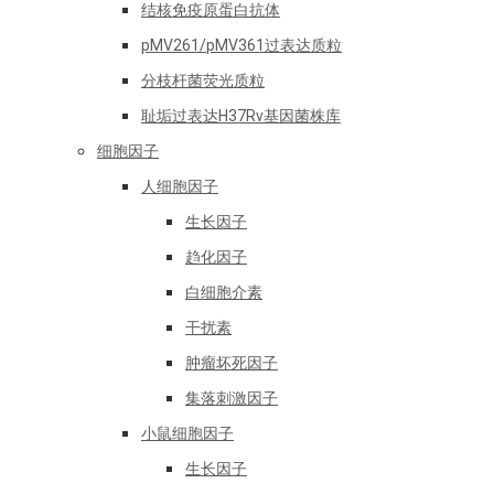
结核免疫原蛋白抗体
pMV261/pMV361过表达质粒
分枝杆菌荧光质粒
耻垢过表达H37Rv基因菌株库
细胞因子
人细胞因子
生长因子
趋化因子
白细胞介素
干扰素
肿瘤坏死因子
集落刺激因子
小鼠细胞因子
生长因子