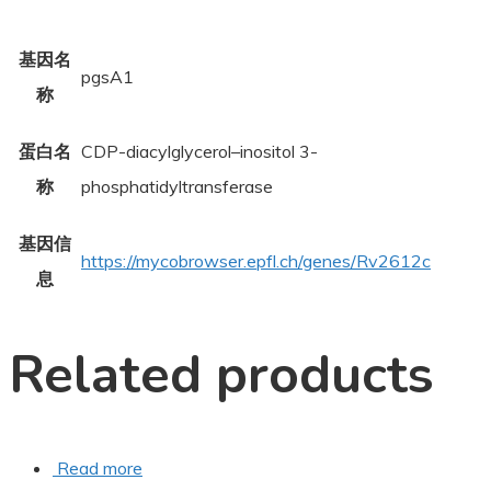
基因名
pgsA1
称
蛋白名
CDP-diacylglycerol–inositol 3-
称
phosphatidyltransferase
基因信
https://mycobrowser.epfl.ch/genes/Rv2612c
息
Related products
Read more