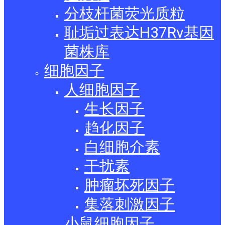
分枝杆菌荧光质粒
耻垢过表达H37Rv基因
菌株库
细胞因子
人细胞因子
生长因子
趋化因子
白细胞介素
干扰素
肿瘤坏死因子
集落刺激因子
小鼠细胞因子