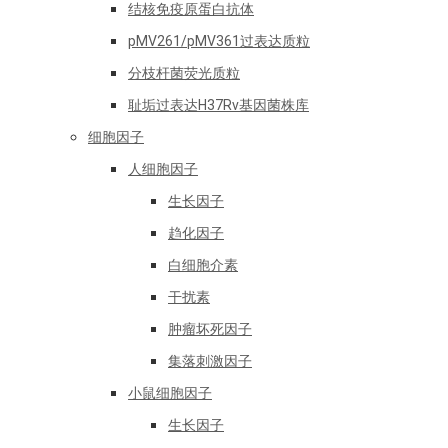
结核免疫原蛋白抗体
pMV261/pMV361过表达质粒
分枝杆菌荧光质粒
耻垢过表达H37Rv基因菌株库
细胞因子
人细胞因子
生长因子
趋化因子
白细胞介素
干扰素
肿瘤坏死因子
集落刺激因子
小鼠细胞因子
生长因子