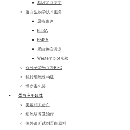
基因定点突变
蛋白生物学技术服务
原核表达
ELISA
EMSA
蛋白免疫沉淀
Western blot实验
双分子荧光互补BiFC
稳转细胞株构建
慢病毒包装
蛋白应用领域
美容相关蛋白
细胞培养及治疗
体外诊断试剂蛋白原料