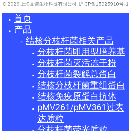
© 2026 上海晶诺生物科技有限公司.
沪ICP备15025910号-1
首页
产品
结核分枝杆菌相关产品
分枝杆菌即用型培养基
分枝杆菌灭活冻干粉
分枝杆菌裂解总蛋白
结核分枝杆菌重组蛋白
结核免疫原蛋白抗体
pMV261/pMV361过表
达质粒
分枝杆菌荧光质粒