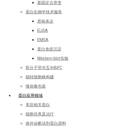
基因定点突变
蛋白生物学技术服务
原核表达
ELISA
EMSA
蛋白免疫沉淀
Western blot实验
双分子荧光互补BiFC
稳转细胞株构建
慢病毒包装
蛋白应用领域
美容相关蛋白
细胞培养及治疗
体外诊断试剂蛋白原料