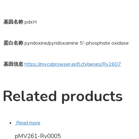
基因名称
pdxH
蛋白名称
pyridoxine/pyridoxamine 5'-phosphate oxidase
基因信息
https://mycobrowser.epfl.ch/genes/Rv2607
Related products
Read more
pMV261-Rv0005