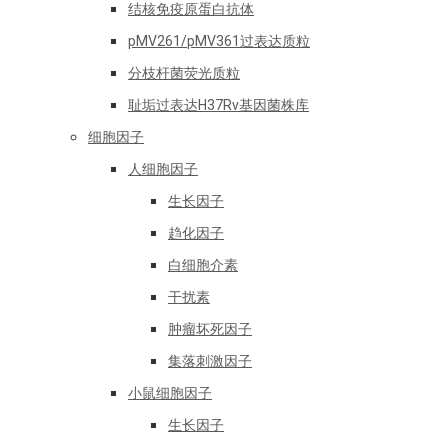
结核免疫原蛋白抗体
pMV261/pMV361过表达质粒
分枝杆菌荧光质粒
耻垢过表达H37Rv基因菌株库
细胞因子
人细胞因子
生长因子
趋化因子
白细胞介素
干扰素
肿瘤坏死因子
集落刺激因子
小鼠细胞因子
生长因子