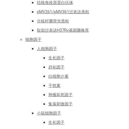
结核免疫原蛋白抗体
pMV261/pMV361过表达质粒
分枝杆菌荧光质粒
耻垢过表达H37Rv基因菌株库
细胞因子
人细胞因子
生长因子
趋化因子
白细胞介素
干扰素
肿瘤坏死因子
集落刺激因子
小鼠细胞因子
生长因子