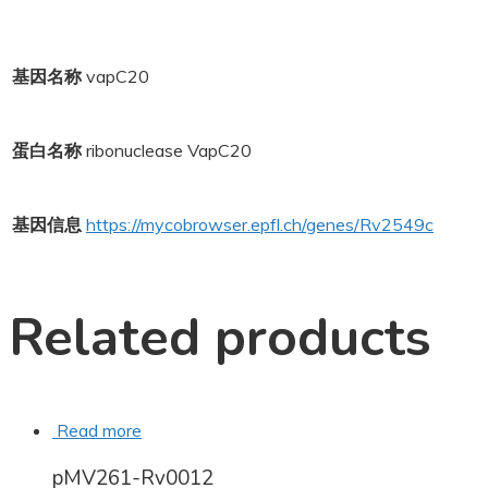
基因名称
vapC20
蛋白名称
ribonuclease VapC20
基因信息
https://mycobrowser.epfl.ch/genes/Rv2549c
Related products
Read more
pMV261-Rv0012