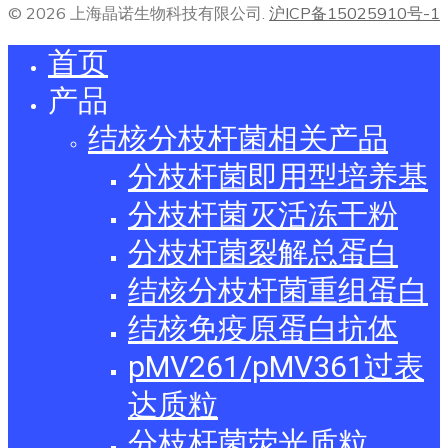
© 2026 上海晶诺生物科技有限公司.
沪ICP备15025910号-1
首页
产品
结核分枝杆菌相关产品
分枝杆菌即用型培养基
分枝杆菌灭活冻干粉
分枝杆菌裂解总蛋白
结核分枝杆菌重组蛋白
结核免疫原蛋白抗体
pMV261/pMV361过表
达质粒
分枝杆菌荧光质粒