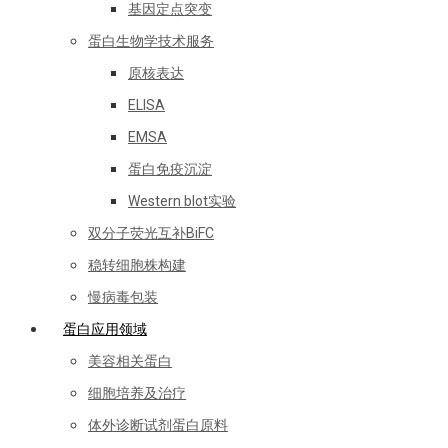
基因定点突变
蛋白生物学技术服务
原核表达
ELISA
EMSA
蛋白免疫沉淀
Western blot实验
双分子荧光互补BiFC
稳转细胞株构建
慢病毒包装
蛋白应用领域
美容相关蛋白
细胞培养及治疗
体外诊断试剂蛋白原料