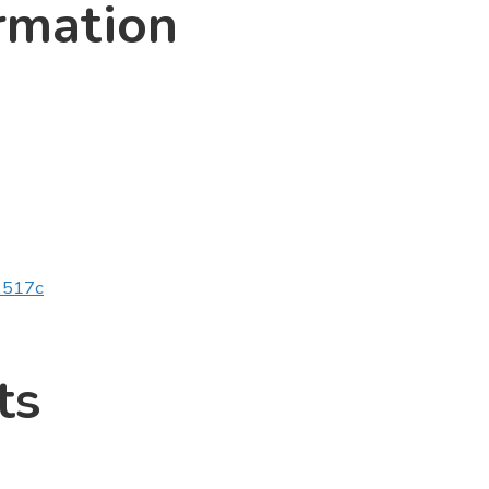
rmation
v2517c
ts