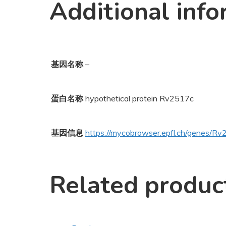
Additional info
基因名称
–
蛋白名称
hypothetical protein Rv2517c
基因信息
https://mycobrowser.epfl.ch/genes/R
Related produc