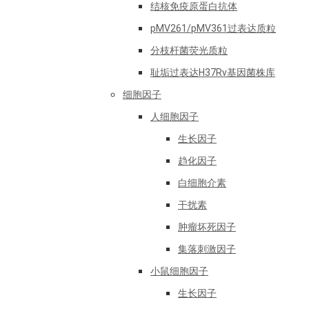
结核免疫原蛋白抗体
pMV261/pMV361过表达质粒
分枝杆菌荧光质粒
耻垢过表达H37Rv基因菌株库
细胞因子
人细胞因子
生长因子
趋化因子
白细胞介素
干扰素
肿瘤坏死因子
集落刺激因子
小鼠细胞因子
生长因子