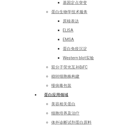
基因定点突变
蛋白生物学技术服务
原核表达
ELISA
EMSA
蛋白免疫沉淀
Western blot实验
双分子荧光互补BiFC
稳转细胞株构建
慢病毒包装
蛋白应用领域
美容相关蛋白
细胞培养及治疗
体外诊断试剂蛋白原料