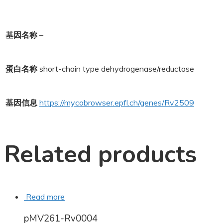
基因名称
–
蛋白名称
short-chain type dehydrogenase/reductase
基因信息
https://mycobrowser.epfl.ch/genes/Rv2509
Related products
Read more
pMV261-Rv0004