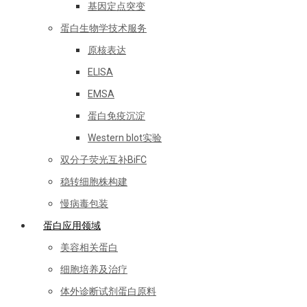
基因定点突变
蛋白生物学技术服务
原核表达
ELISA
EMSA
蛋白免疫沉淀
Western blot实验
双分子荧光互补BiFC
稳转细胞株构建
慢病毒包装
蛋白应用领域
美容相关蛋白
细胞培养及治疗
体外诊断试剂蛋白原料