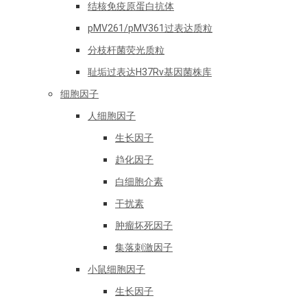
结核免疫原蛋白抗体
pMV261/pMV361过表达质粒
分枝杆菌荧光质粒
耻垢过表达H37Rv基因菌株库
细胞因子
人细胞因子
生长因子
趋化因子
白细胞介素
干扰素
肿瘤坏死因子
集落刺激因子
小鼠细胞因子
生长因子