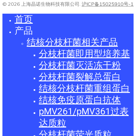
© 2026 上海晶诺生物科技有限公司.
沪ICP备15025910号-1
首页
产品
结核分枝杆菌相关产品
分枝杆菌即用型培养基
分枝杆菌灭活冻干粉
分枝杆菌裂解总蛋白
结核分枝杆菌重组蛋白
结核免疫原蛋白抗体
pMV261/pMV361过表
达质粒
分枝杆菌荧光质粒