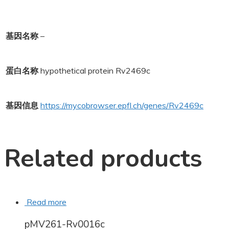
基因名称
–
蛋白名称
hypothetical protein Rv2469c
基因信息
https://mycobrowser.epfl.ch/genes/Rv2469c
Related products
Read more
pMV261-Rv0016c