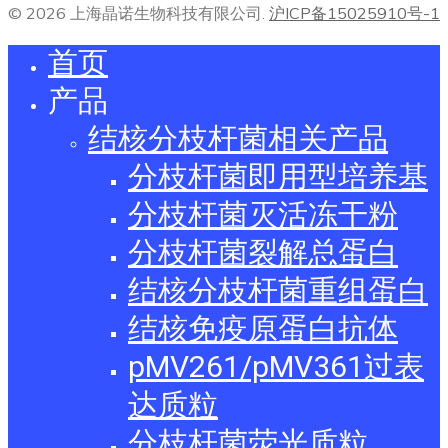
© 2026 上海晶诺生物科技有限公司.
沪ICP备15025910号-1
首页
产品
结核分枝杆菌相关产品
分枝杆菌即用型培养基
分枝杆菌灭活冻干粉
分枝杆菌裂解总蛋白
结核分枝杆菌重组蛋白
结核免疫原蛋白抗体
pMV261/pMV361过表
达质粒
分枝杆菌荧光质粒