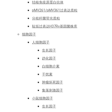
结核免疫原蛋白抗体
pMV261/pMV361过表达质粒
分枝杆菌荧光质粒
耻垢过表达H37Rv基因菌株库
细胞因子
人细胞因子
生长因子
趋化因子
白细胞介素
干扰素
肿瘤坏死因子
集落刺激因子
小鼠细胞因子
生长因子