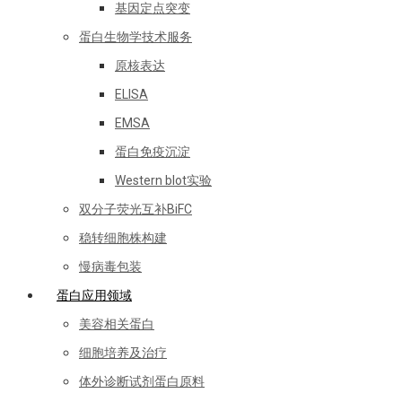
基因定点突变
蛋白生物学技术服务
原核表达
ELISA
EMSA
蛋白免疫沉淀
Western blot实验
双分子荧光互补BiFC
稳转细胞株构建
慢病毒包装
蛋白应用领域
美容相关蛋白
细胞培养及治疗
体外诊断试剂蛋白原料