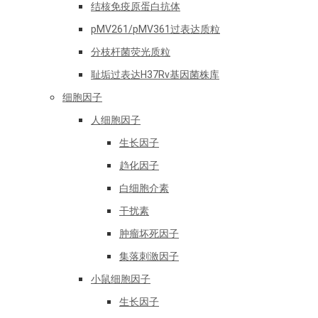
结核免疫原蛋白抗体
pMV261/pMV361过表达质粒
分枝杆菌荧光质粒
耻垢过表达H37Rv基因菌株库
细胞因子
人细胞因子
生长因子
趋化因子
白细胞介素
干扰素
肿瘤坏死因子
集落刺激因子
小鼠细胞因子
生长因子