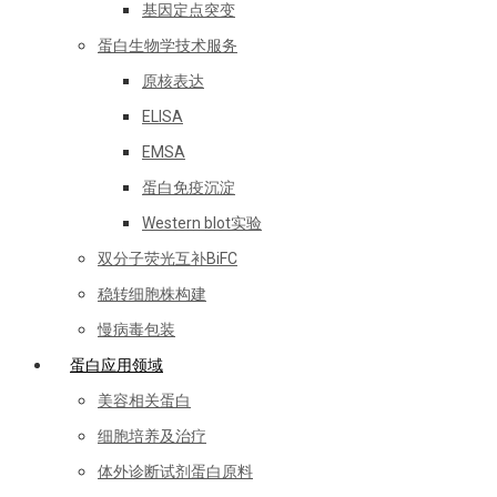
基因定点突变
蛋白生物学技术服务
原核表达
ELISA
EMSA
蛋白免疫沉淀
Western blot实验
双分子荧光互补BiFC
稳转细胞株构建
慢病毒包装
蛋白应用领域
美容相关蛋白
细胞培养及治疗
体外诊断试剂蛋白原料