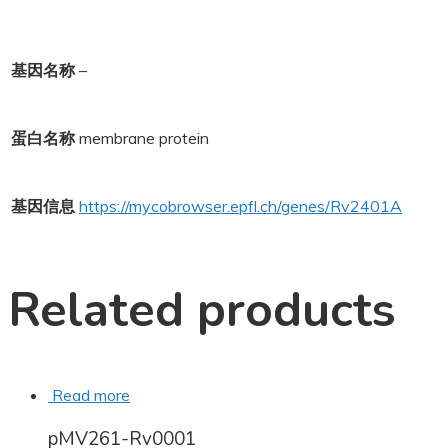
基因名称
–
蛋白名称
membrane protein
基因信息
https://mycobrowser.epfl.ch/genes/Rv2401A
Related products
Read more
pMV261-Rv0001