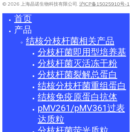
© 2026 上海晶诺生物科技有限公司.
沪ICP备15025910号-1
首页
产品
结核分枝杆菌相关产品
分枝杆菌即用型培养基
分枝杆菌灭活冻干粉
分枝杆菌裂解总蛋白
结核分枝杆菌重组蛋白
结核免疫原蛋白抗体
pMV261/pMV361过表
达质粒
分枝杆菌荧光质粒