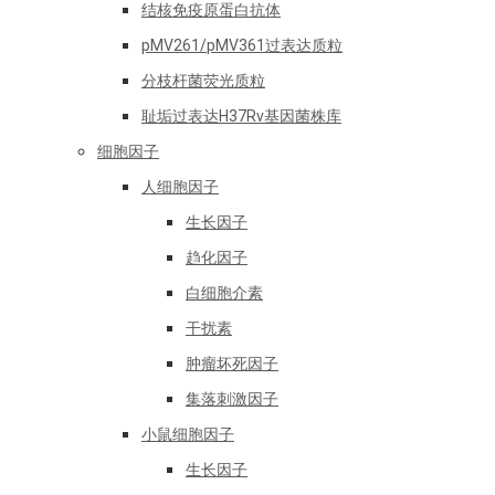
结核免疫原蛋白抗体
pMV261/pMV361过表达质粒
分枝杆菌荧光质粒
耻垢过表达H37Rv基因菌株库
细胞因子
人细胞因子
生长因子
趋化因子
白细胞介素
干扰素
肿瘤坏死因子
集落刺激因子
小鼠细胞因子
生长因子