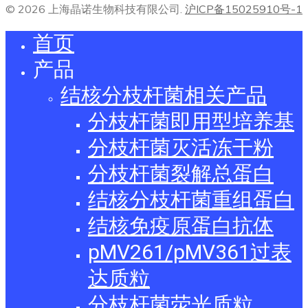
© 2026 上海晶诺生物科技有限公司.
沪ICP备15025910号-1
首页
产品
结核分枝杆菌相关产品
分枝杆菌即用型培养基
分枝杆菌灭活冻干粉
分枝杆菌裂解总蛋白
结核分枝杆菌重组蛋白
结核免疫原蛋白抗体
pMV261/pMV361过表
达质粒
分枝杆菌荧光质粒