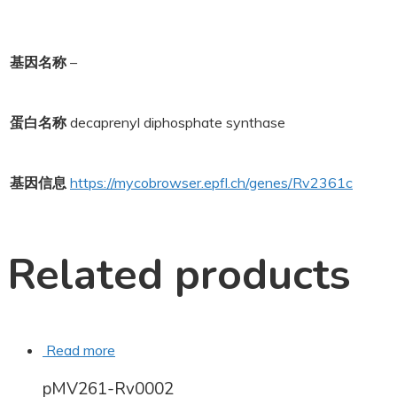
基因名称
–
蛋白名称
decaprenyl diphosphate synthase
基因信息
https://mycobrowser.epfl.ch/genes/Rv2361c
Related products
Read more
pMV261-Rv0002