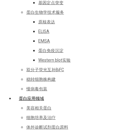
基因定点突变
蛋白生物学技术服务
原核表达
ELISA
EMSA
蛋白免疫沉淀
Western blot实验
双分子荧光互补BiFC
稳转细胞株构建
慢病毒包装
蛋白应用领域
美容相关蛋白
细胞培养及治疗
体外诊断试剂蛋白原料