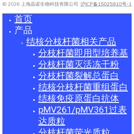
© 2026 上海晶诺生物科技有限公司.
沪ICP备15025910号-1
首页
产品
结核分枝杆菌相关产品
分枝杆菌即用型培养基
分枝杆菌灭活冻干粉
分枝杆菌裂解总蛋白
结核分枝杆菌重组蛋白
结核免疫原蛋白抗体
pMV261/pMV361过表
达质粒
分枝杆菌荧光质粒