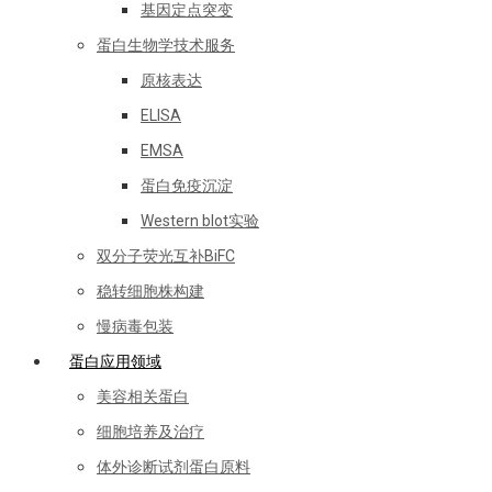
基因定点突变
蛋白生物学技术服务
原核表达
ELISA
EMSA
蛋白免疫沉淀
Western blot实验
双分子荧光互补BiFC
稳转细胞株构建
慢病毒包装
蛋白应用领域
美容相关蛋白
细胞培养及治疗
体外诊断试剂蛋白原料