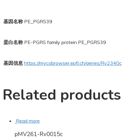
基因名称
PE_PGRS39
蛋白名称
PE-PGRS family protein PE_PGRS39
基因信息
https://mycobrowser.epfl.ch/genes/Rv2340c
Related products
Read more
pMV261-Rv0015c