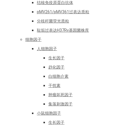
结核免疫原蛋白抗体
pMV261/pMV361过表达质粒
分枝杆菌荧光质粒
耻垢过表达H37Rv基因菌株库
细胞因子
人细胞因子
生长因子
趋化因子
白细胞介素
干扰素
肿瘤坏死因子
集落刺激因子
小鼠细胞因子
生长因子