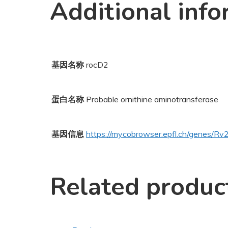
Additional info
基因名称
rocD2
蛋白名称
Probable ornithine aminotransferase
基因信息
https://mycobrowser.epfl.ch/genes/R
Related produc