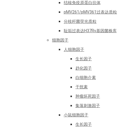
结核免疫原蛋白抗体
pMV261/pMV361过表达质粒
分枝杆菌荧光质粒
耻垢过表达H37Rv基因菌株库
细胞因子
人细胞因子
生长因子
趋化因子
白细胞介素
干扰素
肿瘤坏死因子
集落刺激因子
小鼠细胞因子
生长因子