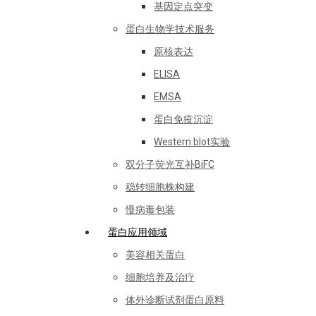
基因定点突变
蛋白生物学技术服务
原核表达
ELISA
EMSA
蛋白免疫沉淀
Western blot实验
双分子荧光互补BiFC
稳转细胞株构建
慢病毒包装
蛋白应用领域
美容相关蛋白
细胞培养及治疗
体外诊断试剂蛋白原料