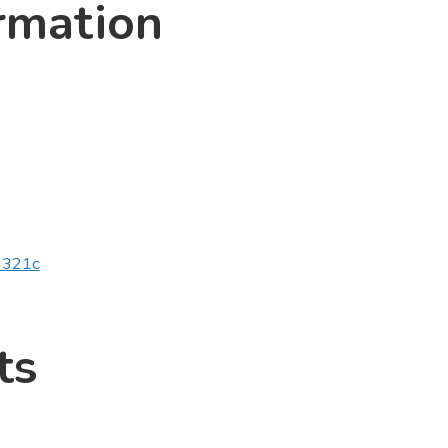
rmation
v2321c
ts