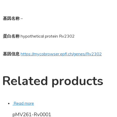
基因名称
–
蛋白名称
hypothetical protein Rv2302
基因信息
https://mycobrowser.epfl.ch/genes/Rv2302
Related products
Read more
pMV261-Rv0001