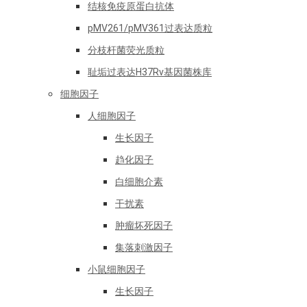
结核免疫原蛋白抗体
pMV261/pMV361过表达质粒
分枝杆菌荧光质粒
耻垢过表达H37Rv基因菌株库
细胞因子
人细胞因子
生长因子
趋化因子
白细胞介素
干扰素
肿瘤坏死因子
集落刺激因子
小鼠细胞因子
生长因子