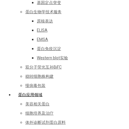
基因定点突变
蛋白生物学技术服务
原核表达
ELISA
EMSA
蛋白免疫沉淀
Western blot实验
双分子荧光互补BiFC
稳转细胞株构建
慢病毒包装
蛋白应用领域
美容相关蛋白
细胞培养及治疗
体外诊断试剂蛋白原料