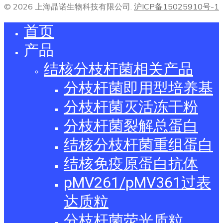
© 2026 上海晶诺生物科技有限公司.
沪ICP备15025910号-1
首页
产品
结核分枝杆菌相关产品
分枝杆菌即用型培养基
分枝杆菌灭活冻干粉
分枝杆菌裂解总蛋白
结核分枝杆菌重组蛋白
结核免疫原蛋白抗体
pMV261/pMV361过表
达质粒
分枝杆菌荧光质粒