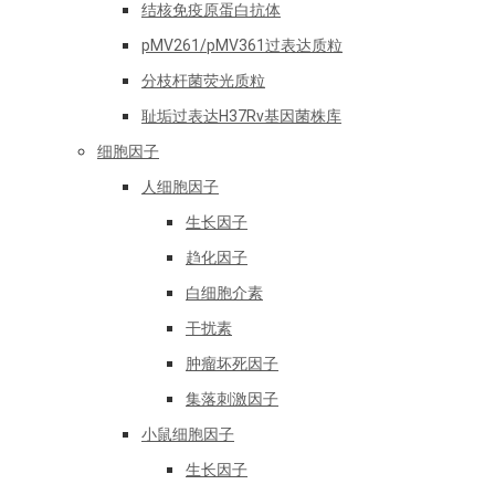
结核免疫原蛋白抗体
pMV261/pMV361过表达质粒
分枝杆菌荧光质粒
耻垢过表达H37Rv基因菌株库
细胞因子
人细胞因子
生长因子
趋化因子
白细胞介素
干扰素
肿瘤坏死因子
集落刺激因子
小鼠细胞因子
生长因子