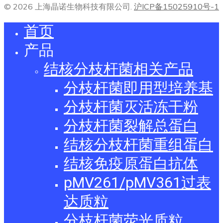
© 2026 上海晶诺生物科技有限公司.
沪ICP备15025910号-1
首页
产品
结核分枝杆菌相关产品
分枝杆菌即用型培养基
分枝杆菌灭活冻干粉
分枝杆菌裂解总蛋白
结核分枝杆菌重组蛋白
结核免疫原蛋白抗体
pMV261/pMV361过表
达质粒
分枝杆菌荧光质粒