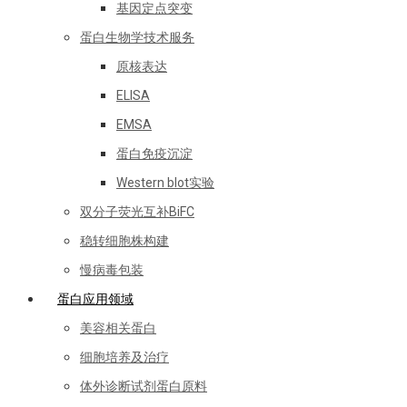
基因定点突变
蛋白生物学技术服务
原核表达
ELISA
EMSA
蛋白免疫沉淀
Western blot实验
双分子荧光互补BiFC
稳转细胞株构建
慢病毒包装
蛋白应用领域
美容相关蛋白
细胞培养及治疗
体外诊断试剂蛋白原料