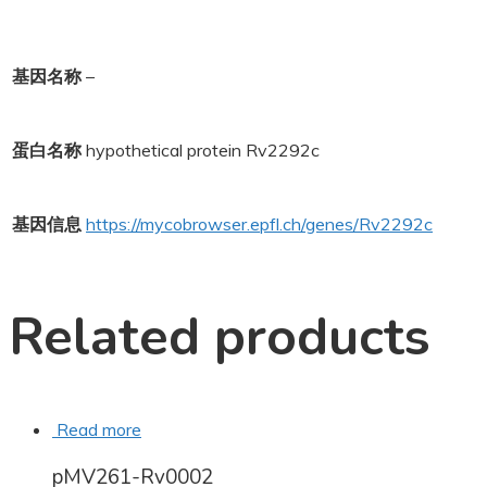
基因名称
–
蛋白名称
hypothetical protein Rv2292c
基因信息
https://mycobrowser.epfl.ch/genes/Rv2292c
Related products
Read more
pMV261-Rv0002