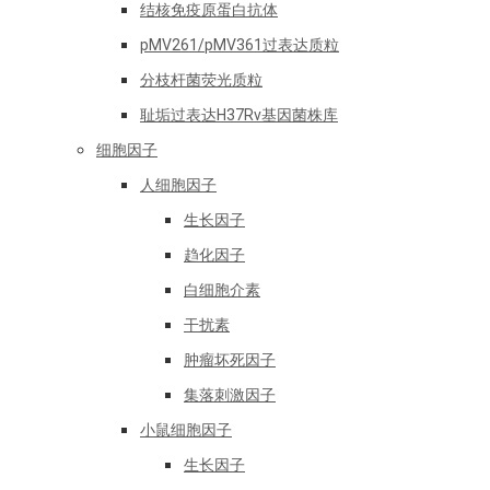
结核免疫原蛋白抗体
pMV261/pMV361过表达质粒
分枝杆菌荧光质粒
耻垢过表达H37Rv基因菌株库
细胞因子
人细胞因子
生长因子
趋化因子
白细胞介素
干扰素
肿瘤坏死因子
集落刺激因子
小鼠细胞因子
生长因子