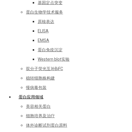
基因定点突变
蛋白生物学技术服务
原核表达
ELISA
EMSA
蛋白免疫沉淀
Western blot实验
双分子荧光互补BiFC
稳转细胞株构建
慢病毒包装
蛋白应用领域
美容相关蛋白
细胞培养及治疗
体外诊断试剂蛋白原料