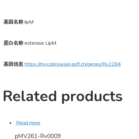
基因名称
lipM
蛋白名称
esterase LipM
基因信息
https://mycobrowser.epfl.ch/genes/Rv2284
Related products
Read more
pMV261-Rv0009