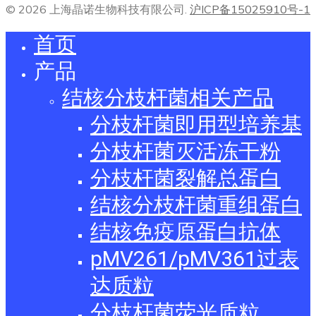
© 2026 上海晶诺生物科技有限公司.
沪ICP备15025910号-1
首页
产品
结核分枝杆菌相关产品
分枝杆菌即用型培养基
分枝杆菌灭活冻干粉
分枝杆菌裂解总蛋白
结核分枝杆菌重组蛋白
结核免疫原蛋白抗体
pMV261/pMV361过表
达质粒
分枝杆菌荧光质粒