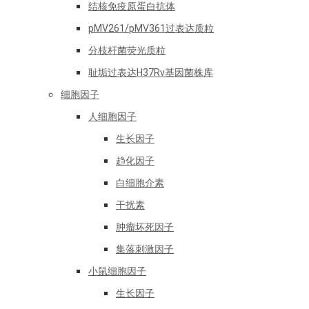
结核免疫原蛋白抗体
pMV261/pMV361过表达质粒
分枝杆菌荧光质粒
耻垢过表达H37Rv基因菌株库
细胞因子
人细胞因子
生长因子
趋化因子
白细胞介素
干扰素
肿瘤坏死因子
集落刺激因子
小鼠细胞因子
生长因子