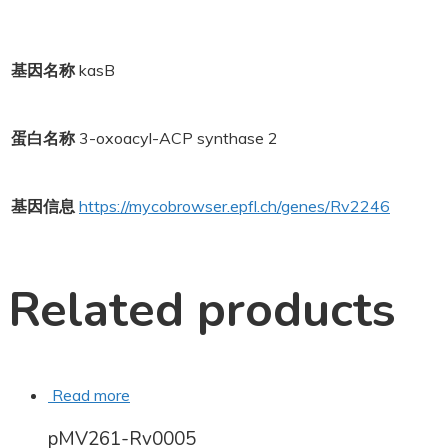
基因名称
kasB
蛋白名称
3-oxoacyl-ACP synthase 2
基因信息
https://mycobrowser.epfl.ch/genes/Rv2246
Related products
Read more
pMV261-Rv0005