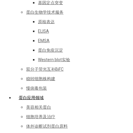
基因定点突变
蛋白生物学技术服务
原核表达
ELISA
EMSA
蛋白免疫沉淀
Western blot实验
双分子荧光互补BiFC
稳转细胞株构建
慢病毒包装
蛋白应用领域
美容相关蛋白
细胞培养及治疗
体外诊断试剂蛋白原料