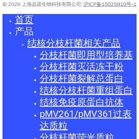
© 2026 上海晶诺生物科技有限公司.
沪ICP备15025910号-1
首页
产品
结核分枝杆菌相关产品
分枝杆菌即用型培养基
分枝杆菌灭活冻干粉
分枝杆菌裂解总蛋白
结核分枝杆菌重组蛋白
结核免疫原蛋白抗体
pMV261/pMV361过表
达质粒
分枝杆菌荧光质粒