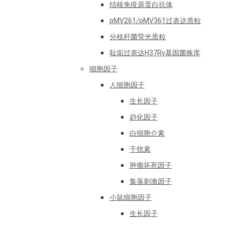
结核免疫原蛋白抗体
pMV261/pMV361过表达质粒
分枝杆菌荧光质粒
耻垢过表达H37Rv基因菌株库
细胞因子
人细胞因子
生长因子
趋化因子
白细胞介素
干扰素
肿瘤坏死因子
集落刺激因子
小鼠细胞因子
生长因子