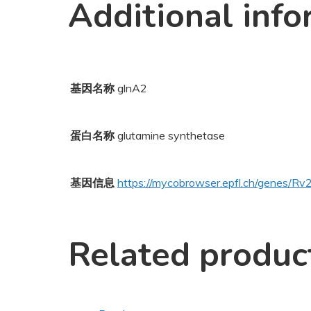
Additional info
基因名称
glnA2
蛋白名称
glutamine synthetase
基因信息
https://mycobrowser.epfl.ch/genes/R
Related produc