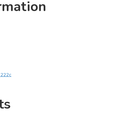
rmation
v2222c
ts