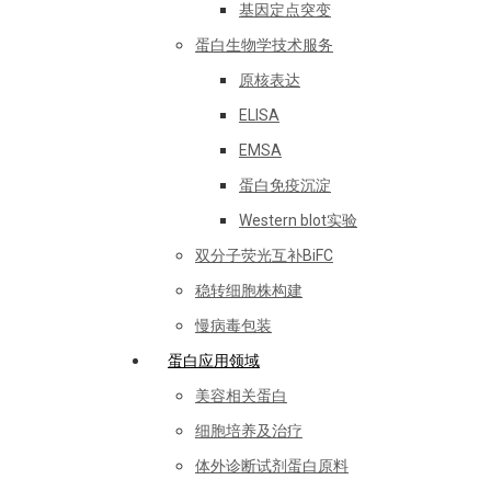
基因定点突变
蛋白生物学技术服务
原核表达
ELISA
EMSA
蛋白免疫沉淀
Western blot实验
双分子荧光互补BiFC
稳转细胞株构建
慢病毒包装
蛋白应用领域
美容相关蛋白
细胞培养及治疗
体外诊断试剂蛋白原料