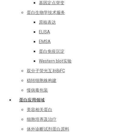
基因定点突变
蛋白生物学技术服务
原核表达
ELISA
EMSA
蛋白免疫沉淀
Western blot实验
双分子荧光互补BiFC
稳转细胞株构建
慢病毒包装
蛋白应用领域
美容相关蛋白
细胞培养及治疗
体外诊断试剂蛋白原料