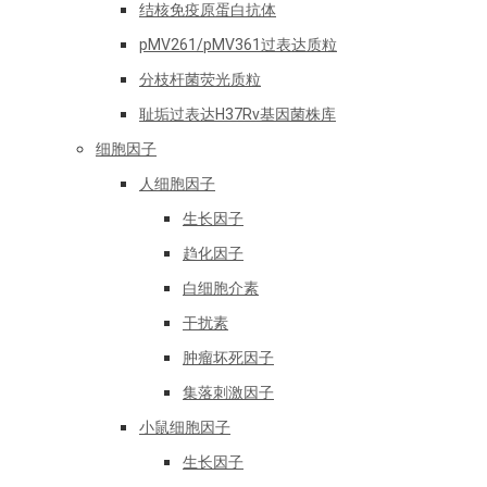
结核免疫原蛋白抗体
pMV261/pMV361过表达质粒
分枝杆菌荧光质粒
耻垢过表达H37Rv基因菌株库
细胞因子
人细胞因子
生长因子
趋化因子
白细胞介素
干扰素
肿瘤坏死因子
集落刺激因子
小鼠细胞因子
生长因子