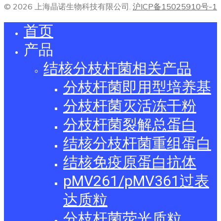
© 2026 上海晶诺生物科技有限公司.
沪ICP备15025910号-1
首页
产品
结核分枝杆菌相关产品
分枝杆菌即用型培养基
分枝杆菌灭活冻干粉
分枝杆菌裂解总蛋白
结核分枝杆菌重组蛋白
结核免疫原蛋白抗体
pMV261/pMV361过表
达质粒
分枝杆菌荧光质粒