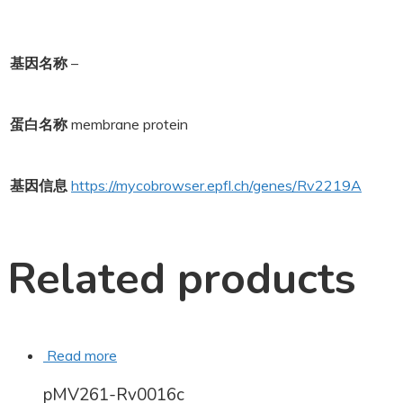
基因名称
–
蛋白名称
membrane protein
基因信息
https://mycobrowser.epfl.ch/genes/Rv2219A
Related products
Read more
pMV261-Rv0016c