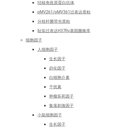
结核免疫原蛋白抗体
pMV261/pMV361过表达质粒
分枝杆菌荧光质粒
耻垢过表达H37Rv基因菌株库
细胞因子
人细胞因子
生长因子
趋化因子
白细胞介素
干扰素
肿瘤坏死因子
集落刺激因子
小鼠细胞因子
生长因子