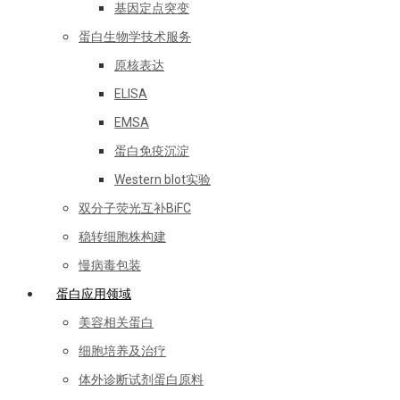
基因定点突变
蛋白生物学技术服务
原核表达
ELISA
EMSA
蛋白免疫沉淀
Western blot实验
双分子荧光互补BiFC
稳转细胞株构建
慢病毒包装
蛋白应用领域
美容相关蛋白
细胞培养及治疗
体外诊断试剂蛋白原料