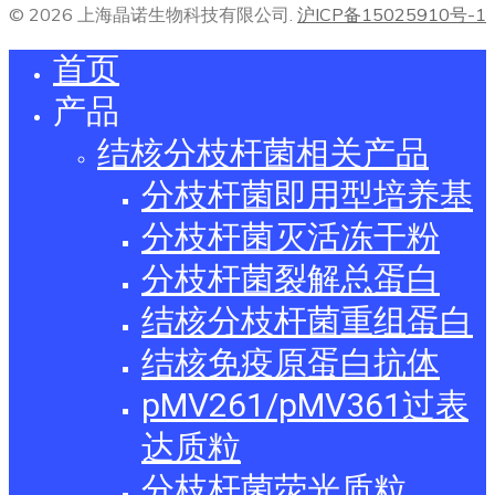
© 2026 上海晶诺生物科技有限公司.
沪ICP备15025910号-1
首页
产品
结核分枝杆菌相关产品
分枝杆菌即用型培养基
分枝杆菌灭活冻干粉
分枝杆菌裂解总蛋白
结核分枝杆菌重组蛋白
结核免疫原蛋白抗体
pMV261/pMV361过表
达质粒
分枝杆菌荧光质粒