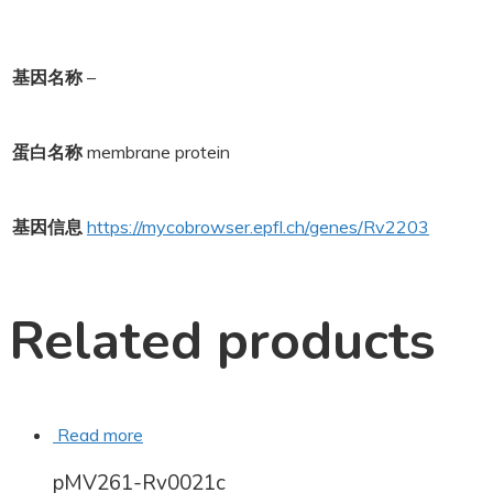
基因名称
–
蛋白名称
membrane protein
基因信息
https://mycobrowser.epfl.ch/genes/Rv2203
Related products
Read more
pMV261-Rv0021c