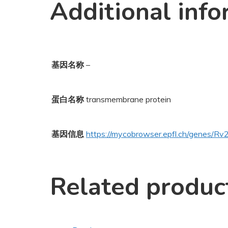
Additional info
基因名称
–
蛋白名称
transmembrane protein
基因信息
https://mycobrowser.epfl.ch/genes/R
Related produc