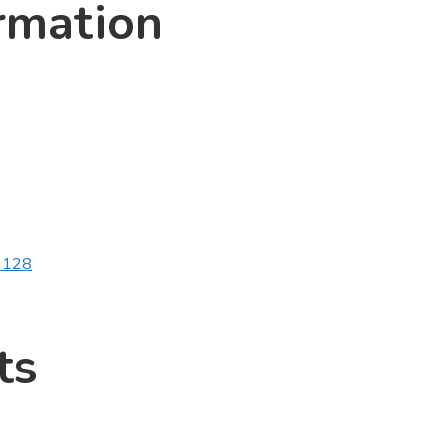
rmation
v2128
ts