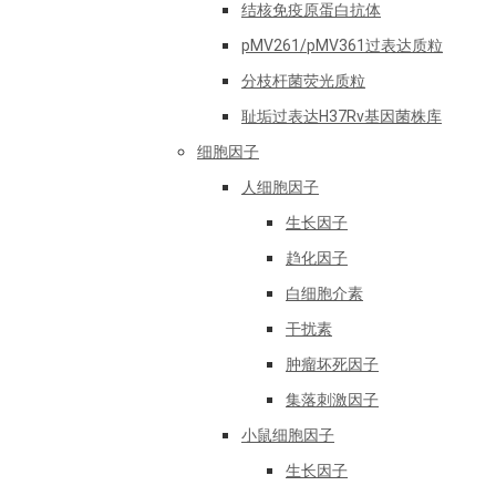
结核免疫原蛋白抗体
pMV261/pMV361过表达质粒
分枝杆菌荧光质粒
耻垢过表达H37Rv基因菌株库
细胞因子
人细胞因子
生长因子
趋化因子
白细胞介素
干扰素
肿瘤坏死因子
集落刺激因子
小鼠细胞因子
生长因子