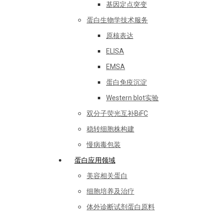
基因定点突变
蛋白生物学技术服务
原核表达
ELISA
EMSA
蛋白免疫沉淀
Western blot实验
双分子荧光互补BiFC
稳转细胞株构建
慢病毒包装
蛋白应用领域
美容相关蛋白
细胞培养及治疗
体外诊断试剂蛋白原料