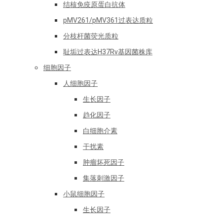
结核免疫原蛋白抗体
pMV261/pMV361过表达质粒
分枝杆菌荧光质粒
耻垢过表达H37Rv基因菌株库
细胞因子
人细胞因子
生长因子
趋化因子
白细胞介素
干扰素
肿瘤坏死因子
集落刺激因子
小鼠细胞因子
生长因子