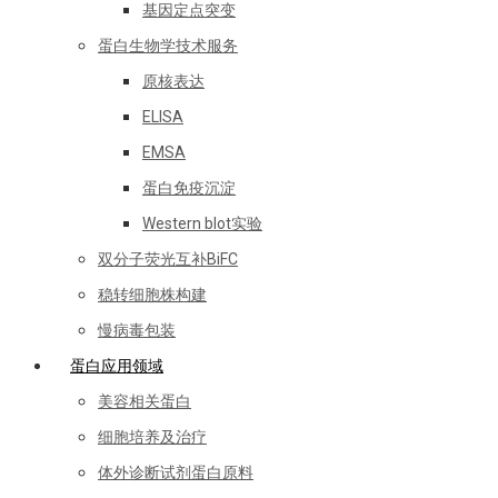
基因定点突变
蛋白生物学技术服务
原核表达
ELISA
EMSA
蛋白免疫沉淀
Western blot实验
双分子荧光互补BiFC
稳转细胞株构建
慢病毒包装
蛋白应用领域
美容相关蛋白
细胞培养及治疗
体外诊断试剂蛋白原料