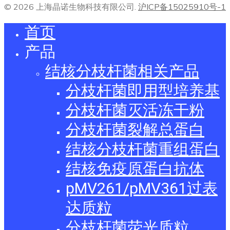
© 2026 上海晶诺生物科技有限公司.
沪ICP备15025910号-1
首页
产品
结核分枝杆菌相关产品
分枝杆菌即用型培养基
分枝杆菌灭活冻干粉
分枝杆菌裂解总蛋白
结核分枝杆菌重组蛋白
结核免疫原蛋白抗体
pMV261/pMV361过表
达质粒
分枝杆菌荧光质粒