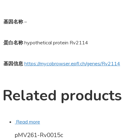
基因名称
–
蛋白名称
hypothetical protein Rv2114
基因信息
https://mycobrowser.epfl.ch/genes/Rv2114
Related products
Read more
pMV261-Rv0015c