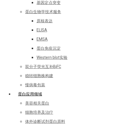
基因定点突变
蛋白生物学技术服务
原核表达
ELISA
EMSA
蛋白免疫沉淀
Western blot实验
双分子荧光互补BiFC
稳转细胞株构建
慢病毒包装
蛋白应用领域
美容相关蛋白
细胞培养及治疗
体外诊断试剂蛋白原料