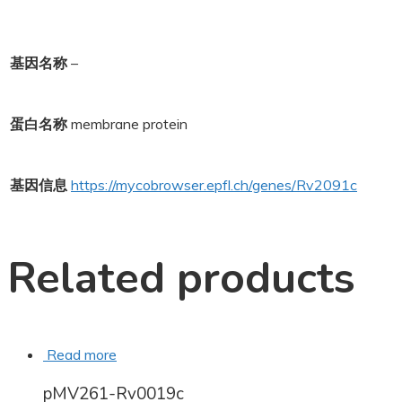
基因名称
–
蛋白名称
membrane protein
基因信息
https://mycobrowser.epfl.ch/genes/Rv2091c
Related products
Read more
pMV261-Rv0019c