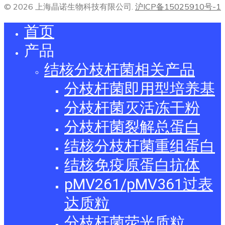
© 2026 上海晶诺生物科技有限公司.
沪ICP备15025910号-1
首页
产品
结核分枝杆菌相关产品
分枝杆菌即用型培养基
分枝杆菌灭活冻干粉
分枝杆菌裂解总蛋白
结核分枝杆菌重组蛋白
结核免疫原蛋白抗体
pMV261/pMV361过表
达质粒
分枝杆菌荧光质粒