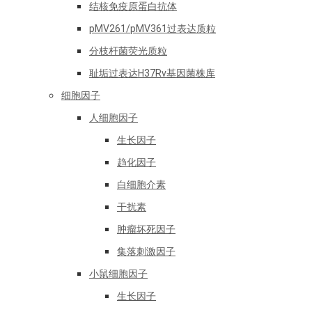
结核免疫原蛋白抗体
pMV261/pMV361过表达质粒
分枝杆菌荧光质粒
耻垢过表达H37Rv基因菌株库
细胞因子
人细胞因子
生长因子
趋化因子
白细胞介素
干扰素
肿瘤坏死因子
集落刺激因子
小鼠细胞因子
生长因子