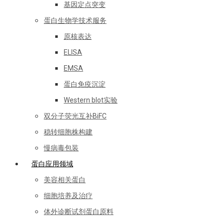
基因定点突变
蛋白生物学技术服务
原核表达
ELISA
EMSA
蛋白免疫沉淀
Western blot实验
双分子荧光互补BiFC
稳转细胞株构建
慢病毒包装
蛋白应用领域
美容相关蛋白
细胞培养及治疗
体外诊断试剂蛋白原料