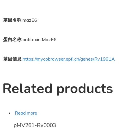
基因名称
mazE6
蛋白名称
antitoxin MazE6
基因信息
https://mycobrowser.epfl.ch/genes/Rv1991A
Related products
Read more
pMV261-Rv0003