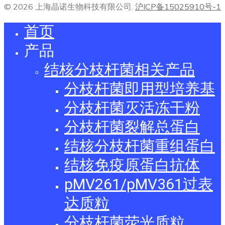
© 2026 上海晶诺生物科技有限公司.
沪ICP备15025910号-1
首页
产品
结核分枝杆菌相关产品
分枝杆菌即用型培养基
分枝杆菌灭活冻干粉
分枝杆菌裂解总蛋白
结核分枝杆菌重组蛋白
结核免疫原蛋白抗体
pMV261/pMV361过表
达质粒
分枝杆菌荧光质粒