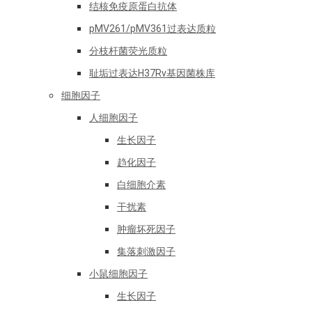
结核免疫原蛋白抗体
pMV261/pMV361过表达质粒
分枝杆菌荧光质粒
耻垢过表达H37Rv基因菌株库
细胞因子
人细胞因子
生长因子
趋化因子
白细胞介素
干扰素
肿瘤坏死因子
集落刺激因子
小鼠细胞因子
生长因子