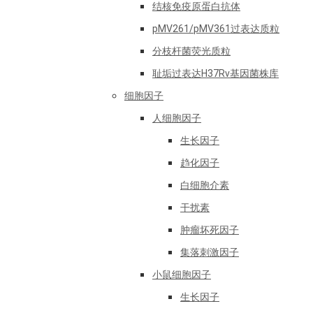
结核免疫原蛋白抗体
pMV261/pMV361过表达质粒
分枝杆菌荧光质粒
耻垢过表达H37Rv基因菌株库
细胞因子
人细胞因子
生长因子
趋化因子
白细胞介素
干扰素
肿瘤坏死因子
集落刺激因子
小鼠细胞因子
生长因子