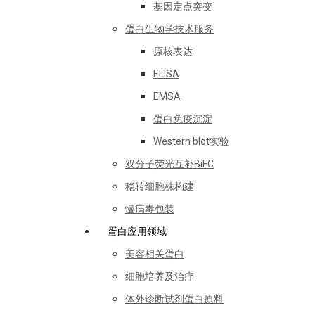
基因定点突变
蛋白生物学技术服务
原核表达
ELISA
EMSA
蛋白免疫沉淀
Western blot实验
双分子荧光互补BiFC
稳转细胞株构建
慢病毒包装
蛋白应用领域
美容相关蛋白
细胞培养及治疗
体外诊断试剂蛋白原料