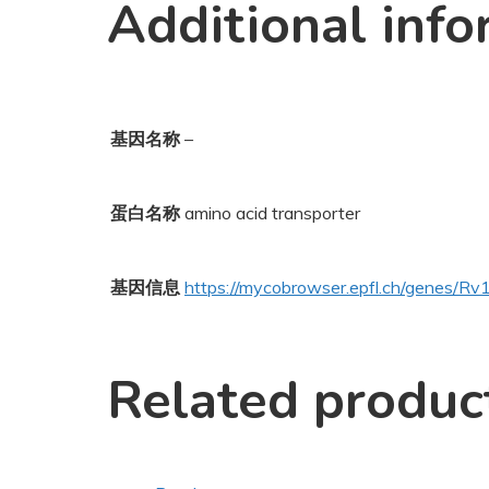
Additional info
基因名称
–
蛋白名称
amino acid transporter
基因信息
https://mycobrowser.epfl.ch/genes/R
Related produc