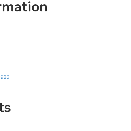
rmation
v1986
ts