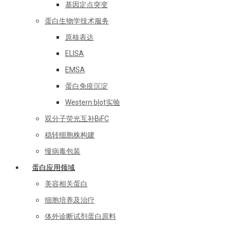
基因定点突变
蛋白生物学技术服务
原核表达
ELISA
EMSA
蛋白免疫沉淀
Western blot实验
双分子荧光互补BiFC
稳转细胞株构建
慢病毒包装
蛋白应用领域
美容相关蛋白
细胞培养及治疗
体外诊断试剂蛋白原料