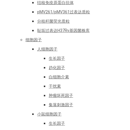
结核免疫原蛋白抗体
pMV261/pMV361过表达质粒
分枝杆菌荧光质粒
耻垢过表达H37Rv基因菌株库
细胞因子
人细胞因子
生长因子
趋化因子
白细胞介素
干扰素
肿瘤坏死因子
集落刺激因子
小鼠细胞因子
生长因子