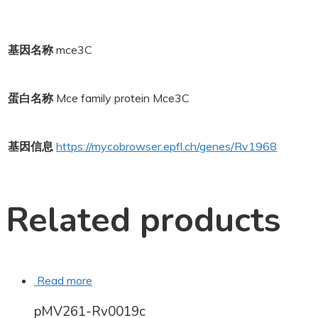
基因名称
mce3C
蛋白名称
Mce family protein Mce3C
基因信息
https://mycobrowser.epfl.ch/genes/Rv1968
Related products
Read more
pMV261-Rv0019c