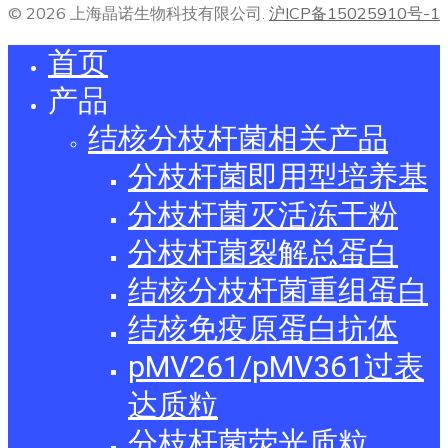
© 2026 上海晶诺生物科技有限公司.
沪ICP备15025910号-1
首页
产品
结核分枝杆菌相关产品
分枝杆菌即用型培养基
分枝杆菌灭活冻干粉
分枝杆菌裂解总蛋白
结核分枝杆菌重组蛋白
结核免疫原蛋白抗体
pMV261/pMV361过表
达质粒
分枝杆菌荧光质粒