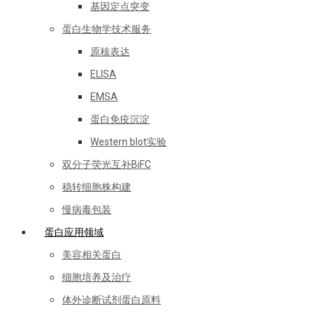
基因定点突变
蛋白生物学技术服务
原核表达
ELISA
EMSA
蛋白免疫沉淀
Western blot实验
双分子荧光互补BiFC
稳转细胞株构建
慢病毒包装
蛋白应用领域
美容相关蛋白
细胞培养及治疗
体外诊断试剂蛋白原料