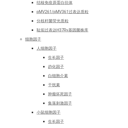
结核免疫原蛋白抗体
pMV261/pMV361过表达质粒
分枝杆菌荧光质粒
耻垢过表达H37Rv基因菌株库
细胞因子
人细胞因子
生长因子
趋化因子
白细胞介素
干扰素
肿瘤坏死因子
集落刺激因子
小鼠细胞因子
生长因子