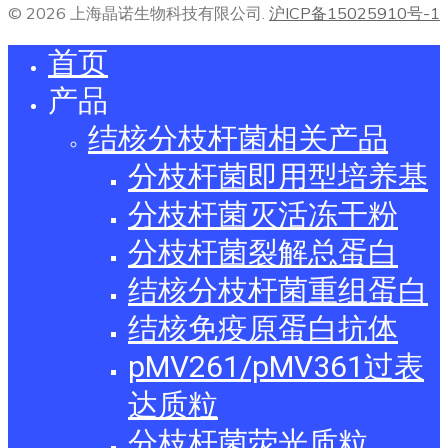
© 2026 上海晶诺生物科技有限公司.
沪ICP备15025910号-1
首页
产品
结核分枝杆菌相关产品
分枝杆菌即用型培养基
分枝杆菌灭活冻干粉
分枝杆菌裂解总蛋白
结核分枝杆菌重组蛋白
结核免疫原蛋白抗体
pMV261/pMV361过表
达质粒
分枝杆菌荧光质粒