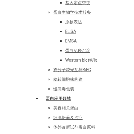
基因定点突变
蛋白生物学技术服务
原核表达
ELISA
EMSA
蛋白免疫沉淀
Western blot实验
双分子荧光互补BiFC
稳转细胞株构建
慢病毒包装
蛋白应用领域
美容相关蛋白
细胞培养及治疗
体外诊断试剂蛋白原料