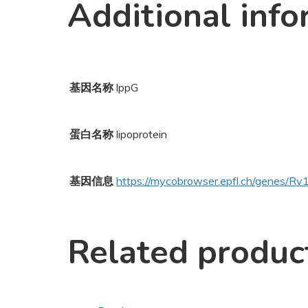
Additional info
基因名称
lppG
蛋白名称
lipoprotein
基因信息
https://mycobrowser.epfl.ch/genes/R
Related produc