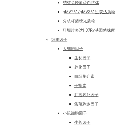
结核免疫原蛋白抗体
pMV261/pMV361过表达质粒
分枝杆菌荧光质粒
耻垢过表达H37Rv基因菌株库
细胞因子
人细胞因子
生长因子
趋化因子
白细胞介素
干扰素
肿瘤坏死因子
集落刺激因子
小鼠细胞因子
生长因子