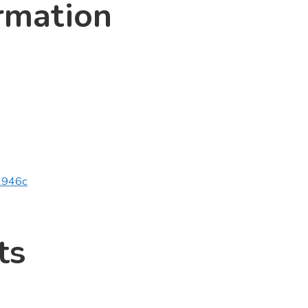
rmation
v1946c
ts