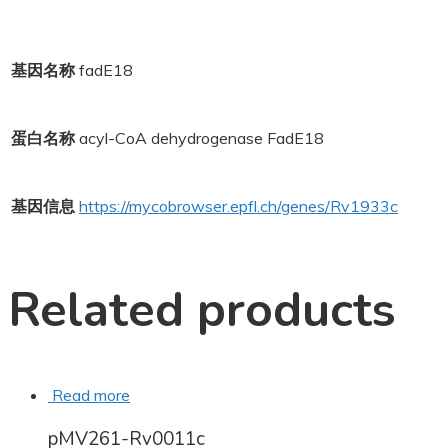
基因名称
fadE18
蛋白名称
acyl-CoA dehydrogenase FadE18
基因信息
https://mycobrowser.epfl.ch/genes/Rv1933c
Related products
Read more
pMV261-Rv0011c