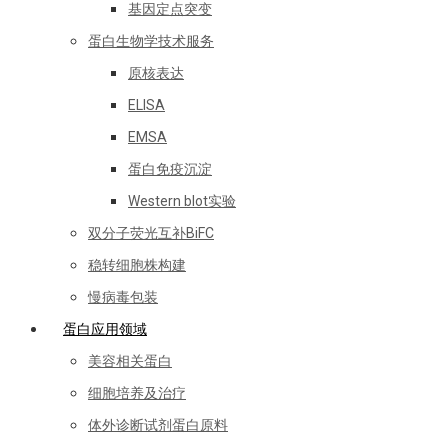
基因定点突变
蛋白生物学技术服务
原核表达
ELISA
EMSA
蛋白免疫沉淀
Western blot实验
双分子荧光互补BiFC
稳转细胞株构建
慢病毒包装
蛋白应用领域
美容相关蛋白
细胞培养及治疗
体外诊断试剂蛋白原料