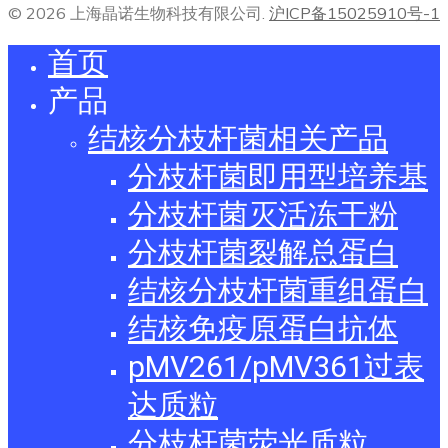
© 2026 上海晶诺生物科技有限公司.
沪ICP备15025910号-1
首页
产品
结核分枝杆菌相关产品
分枝杆菌即用型培养基
分枝杆菌灭活冻干粉
分枝杆菌裂解总蛋白
结核分枝杆菌重组蛋白
结核免疫原蛋白抗体
pMV261/pMV361过表
达质粒
分枝杆菌荧光质粒