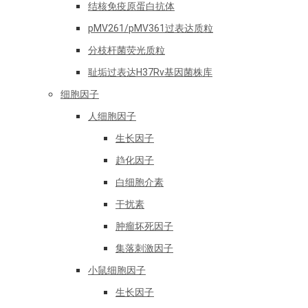
结核免疫原蛋白抗体
pMV261/pMV361过表达质粒
分枝杆菌荧光质粒
耻垢过表达H37Rv基因菌株库
细胞因子
人细胞因子
生长因子
趋化因子
白细胞介素
干扰素
肿瘤坏死因子
集落刺激因子
小鼠细胞因子
生长因子