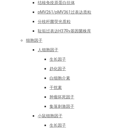
结核免疫原蛋白抗体
pMV261/pMV361过表达质粒
分枝杆菌荧光质粒
耻垢过表达H37Rv基因菌株库
细胞因子
人细胞因子
生长因子
趋化因子
白细胞介素
干扰素
肿瘤坏死因子
集落刺激因子
小鼠细胞因子
生长因子