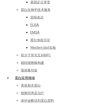
基因定点突变
蛋白生物学技术服务
原核表达
ELISA
EMSA
蛋白免疫沉淀
Western blot实验
双分子荧光互补BiFC
稳转细胞株构建
慢病毒包装
蛋白应用领域
美容相关蛋白
细胞培养及治疗
体外诊断试剂蛋白原料