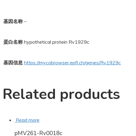
基因名称
–
蛋白名称
hypothetical protein Rv1929c
基因信息
https://mycobrowser.epfl.ch/genes/Rv1929c
Related products
Read more
pMV261-Rv0018c