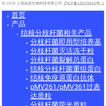
© 2026 上海晶诺生物科技有限公司.
沪ICP备15025910号-1
首页
产品
结核分枝杆菌相关产品
分枝杆菌即用型培养基
分枝杆菌灭活冻干粉
分枝杆菌裂解总蛋白
结核分枝杆菌重组蛋白
结核免疫原蛋白抗体
pMV261/pMV361过表
达质粒
分枝杆菌荧光质粒