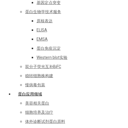
基因定点突变
蛋白生物学技术服务
原核表达
ELISA
EMSA
蛋白免疫沉淀
Western blot实验
双分子荧光互补BiFC
稳转细胞株构建
慢病毒包装
蛋白应用领域
美容相关蛋白
细胞培养及治疗
体外诊断试剂蛋白原料