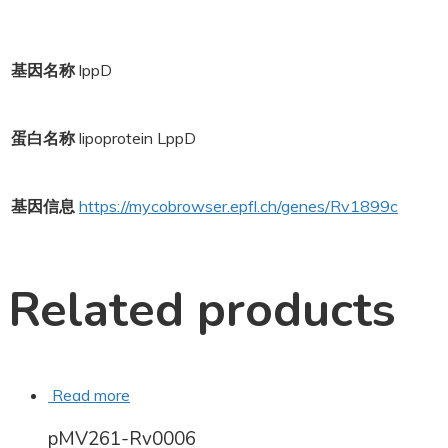
基因名称
lppD
蛋白名称
lipoprotein LppD
基因信息
https://mycobrowser.epfl.ch/genes/Rv1899c
Related products
Read more
pMV261-Rv0006