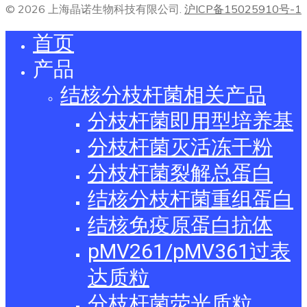
© 2026 上海晶诺生物科技有限公司.
沪ICP备15025910号-1
首页
产品
结核分枝杆菌相关产品
分枝杆菌即用型培养基
分枝杆菌灭活冻干粉
分枝杆菌裂解总蛋白
结核分枝杆菌重组蛋白
结核免疫原蛋白抗体
pMV261/pMV361过表
达质粒
分枝杆菌荧光质粒