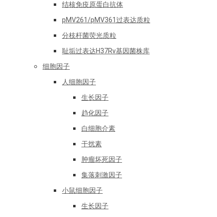
结核免疫原蛋白抗体
pMV261/pMV361过表达质粒
分枝杆菌荧光质粒
耻垢过表达H37Rv基因菌株库
细胞因子
人细胞因子
生长因子
趋化因子
白细胞介素
干扰素
肿瘤坏死因子
集落刺激因子
小鼠细胞因子
生长因子