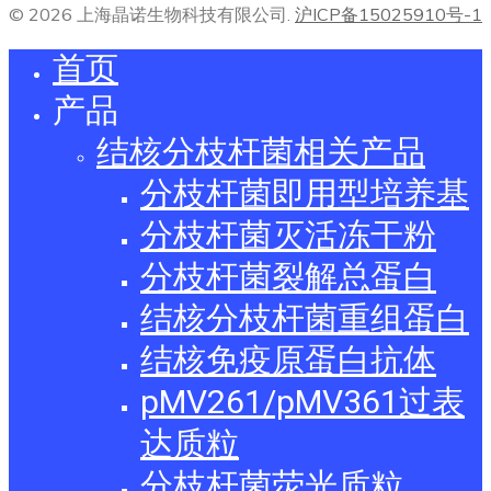
© 2026 上海晶诺生物科技有限公司.
沪ICP备15025910号-1
首页
产品
结核分枝杆菌相关产品
分枝杆菌即用型培养基
分枝杆菌灭活冻干粉
分枝杆菌裂解总蛋白
结核分枝杆菌重组蛋白
结核免疫原蛋白抗体
pMV261/pMV361过表
达质粒
分枝杆菌荧光质粒