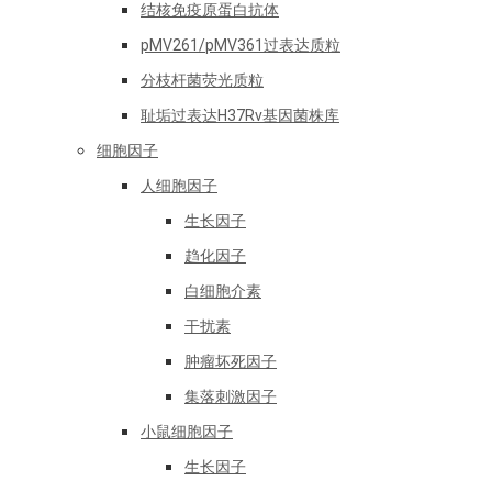
结核免疫原蛋白抗体
pMV261/pMV361过表达质粒
分枝杆菌荧光质粒
耻垢过表达H37Rv基因菌株库
细胞因子
人细胞因子
生长因子
趋化因子
白细胞介素
干扰素
肿瘤坏死因子
集落刺激因子
小鼠细胞因子
生长因子