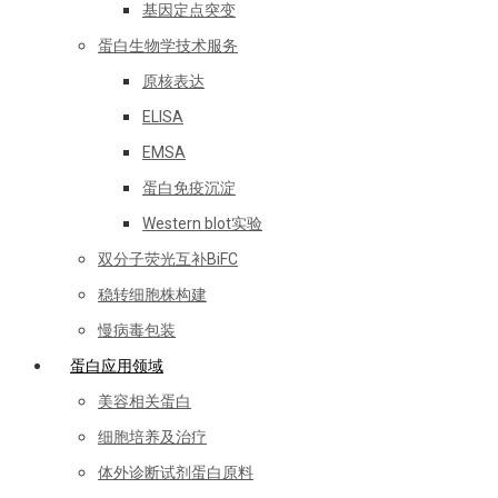
基因定点突变
蛋白生物学技术服务
原核表达
ELISA
EMSA
蛋白免疫沉淀
Western blot实验
双分子荧光互补BiFC
稳转细胞株构建
慢病毒包装
蛋白应用领域
美容相关蛋白
细胞培养及治疗
体外诊断试剂蛋白原料