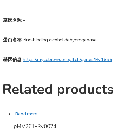
基因名称
–
蛋白名称
zinc-binding alcohol dehydrogenase
基因信息
https://mycobrowser.epfl.ch/genes/Rv1895
Related products
Read more
pMV261-Rv0024