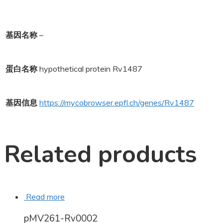
基因名称
–
蛋白名称
hypothetical protein Rv1487
基因信息
https://mycobrowser.epfl.ch/genes/Rv1487
Related products
Read more
pMV261-Rv0002