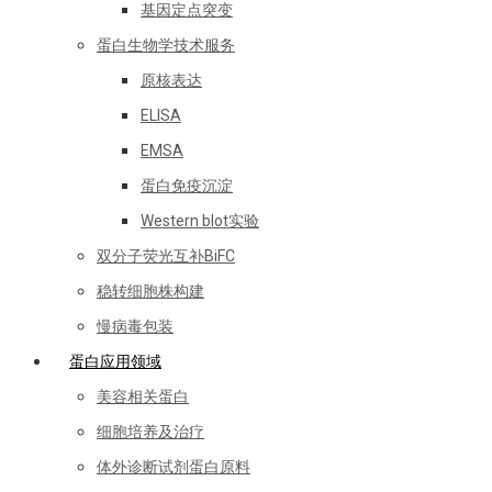
基因定点突变
蛋白生物学技术服务
原核表达
ELISA
EMSA
蛋白免疫沉淀
Western blot实验
双分子荧光互补BiFC
稳转细胞株构建
慢病毒包装
蛋白应用领域
美容相关蛋白
细胞培养及治疗
体外诊断试剂蛋白原料