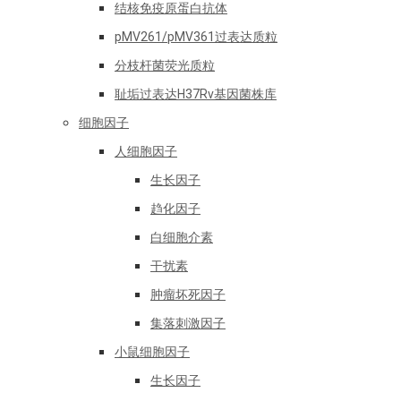
结核免疫原蛋白抗体
pMV261/pMV361过表达质粒
分枝杆菌荧光质粒
耻垢过表达H37Rv基因菌株库
细胞因子
人细胞因子
生长因子
趋化因子
白细胞介素
干扰素
肿瘤坏死因子
集落刺激因子
小鼠细胞因子
生长因子