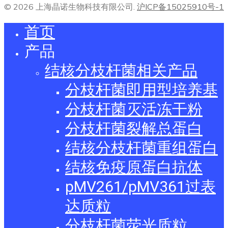
© 2026 上海晶诺生物科技有限公司.
沪ICP备15025910号-1
首页
产品
结核分枝杆菌相关产品
分枝杆菌即用型培养基
分枝杆菌灭活冻干粉
分枝杆菌裂解总蛋白
结核分枝杆菌重组蛋白
结核免疫原蛋白抗体
pMV261/pMV361过表
达质粒
分枝杆菌荧光质粒