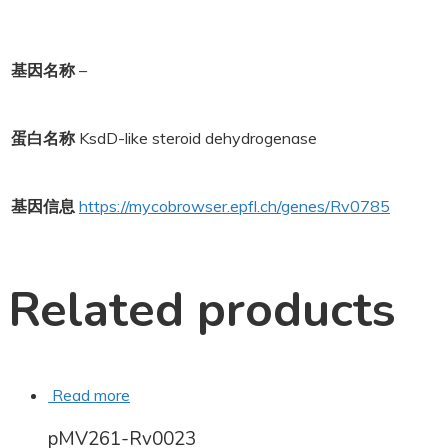
基因名称
–
蛋白名称
KsdD-like steroid dehydrogenase
基因信息
https://mycobrowser.epfl.ch/genes/Rv0785
Related products
Read more
pMV261-Rv0023