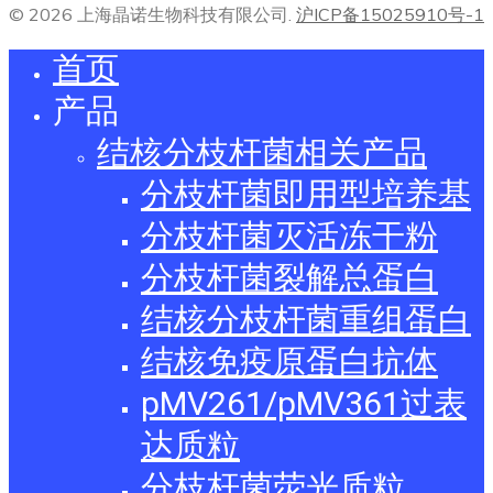
© 2026 上海晶诺生物科技有限公司.
沪ICP备15025910号-1
首页
产品
结核分枝杆菌相关产品
分枝杆菌即用型培养基
分枝杆菌灭活冻干粉
分枝杆菌裂解总蛋白
结核分枝杆菌重组蛋白
结核免疫原蛋白抗体
pMV261/pMV361过表
达质粒
分枝杆菌荧光质粒