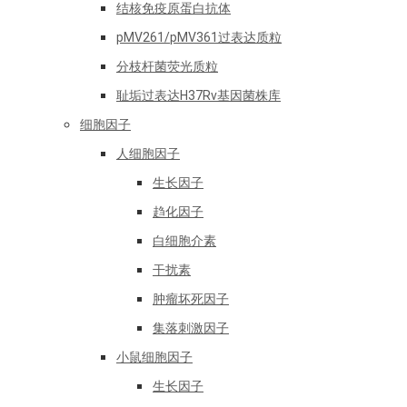
结核免疫原蛋白抗体
pMV261/pMV361过表达质粒
分枝杆菌荧光质粒
耻垢过表达H37Rv基因菌株库
细胞因子
人细胞因子
生长因子
趋化因子
白细胞介素
干扰素
肿瘤坏死因子
集落刺激因子
小鼠细胞因子
生长因子