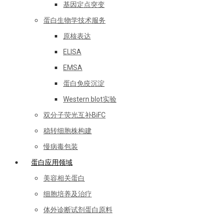
基因定点突变
蛋白生物学技术服务
原核表达
ELISA
EMSA
蛋白免疫沉淀
Western blot实验
双分子荧光互补BiFC
稳转细胞株构建
慢病毒包装
蛋白应用领域
美容相关蛋白
细胞培养及治疗
体外诊断试剂蛋白原料