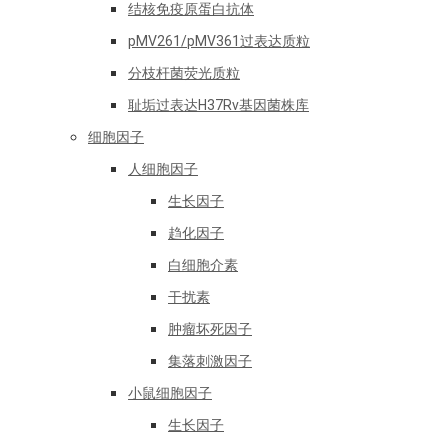
结核免疫原蛋白抗体
pMV261/pMV361过表达质粒
分枝杆菌荧光质粒
耻垢过表达H37Rv基因菌株库
细胞因子
人细胞因子
生长因子
趋化因子
白细胞介素
干扰素
肿瘤坏死因子
集落刺激因子
小鼠细胞因子
生长因子