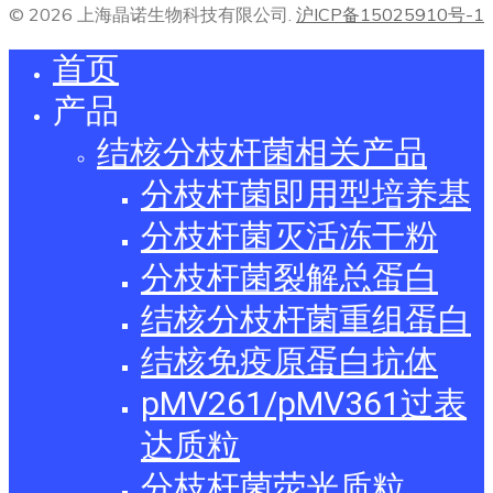
© 2026 上海晶诺生物科技有限公司.
沪ICP备15025910号-1
首页
产品
结核分枝杆菌相关产品
分枝杆菌即用型培养基
分枝杆菌灭活冻干粉
分枝杆菌裂解总蛋白
结核分枝杆菌重组蛋白
结核免疫原蛋白抗体
pMV261/pMV361过表
达质粒
分枝杆菌荧光质粒