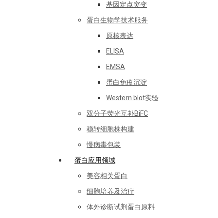
基因定点突变
蛋白生物学技术服务
原核表达
ELISA
EMSA
蛋白免疫沉淀
Western blot实验
双分子荧光互补BiFC
稳转细胞株构建
慢病毒包装
蛋白应用领域
美容相关蛋白
细胞培养及治疗
体外诊断试剂蛋白原料