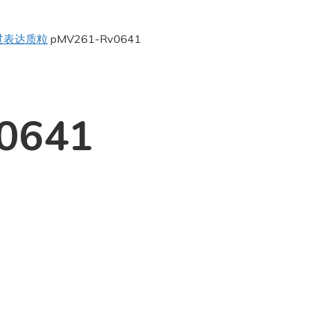
过表达质粒
pMV261-Rv0641
0641