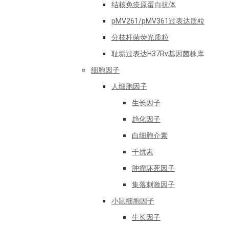
结核免疫原蛋白抗体
pMV261/pMV361过表达质粒
分枝杆菌荧光质粒
耻垢过表达H37Rv基因菌株库
细胞因子
人细胞因子
生长因子
趋化因子
白细胞介素
干扰素
肿瘤坏死因子
集落刺激因子
小鼠细胞因子
生长因子