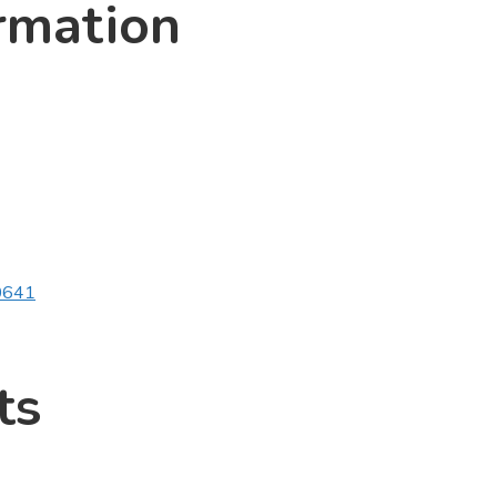
rmation
v0641
ts