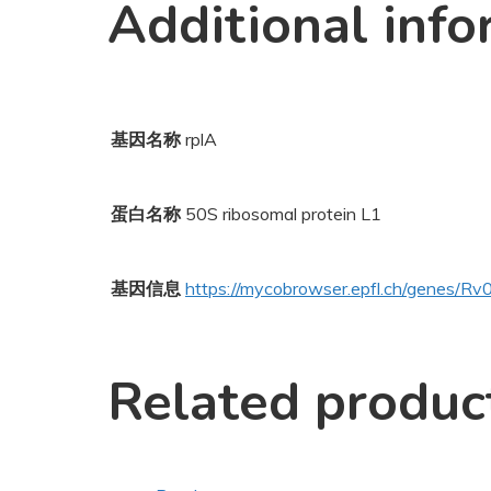
Additional info
基因名称
rplA
蛋白名称
50S ribosomal protein L1
基因信息
https://mycobrowser.epfl.ch/genes/R
Related produc