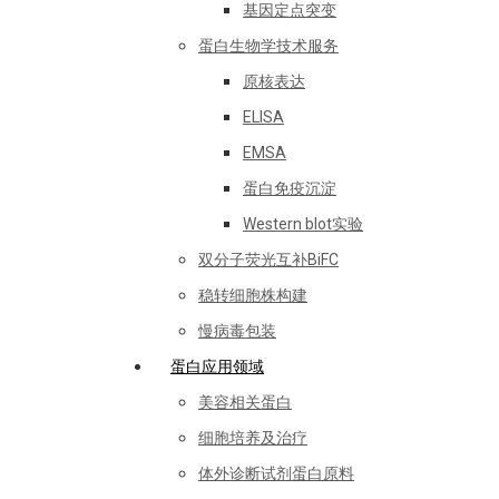
基因定点突变
蛋白生物学技术服务
原核表达
ELISA
EMSA
蛋白免疫沉淀
Western blot实验
双分子荧光互补BiFC
稳转细胞株构建
慢病毒包装
蛋白应用领域
美容相关蛋白
细胞培养及治疗
体外诊断试剂蛋白原料