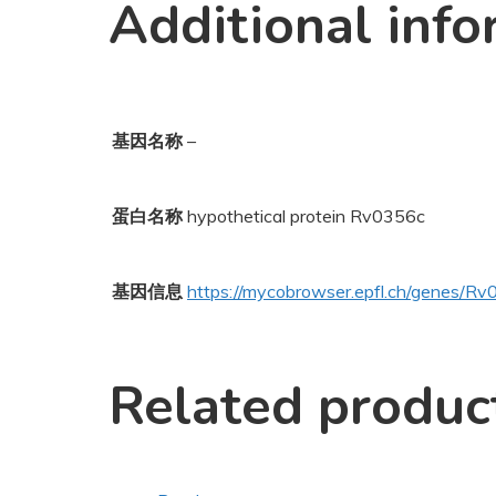
Additional info
基因名称
–
蛋白名称
hypothetical protein Rv0356c
基因信息
https://mycobrowser.epfl.ch/genes/R
Related produc