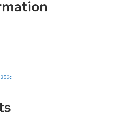
rmation
v0356c
ts