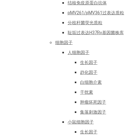
结核免疫原蛋白抗体
pMV261/pMV361过表达质粒
分枝杆菌荧光质粒
耻垢过表达H37Rv基因菌株库
细胞因子
人细胞因子
生长因子
趋化因子
白细胞介素
干扰素
肿瘤坏死因子
集落刺激因子
小鼠细胞因子
生长因子