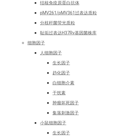
结核免疫原蛋白抗体
pMV261/pMV361过表达质粒
分枝杆菌荧光质粒
耻垢过表达H37Rv基因菌株库
细胞因子
人细胞因子
生长因子
趋化因子
白细胞介素
干扰素
肿瘤坏死因子
集落刺激因子
小鼠细胞因子
生长因子