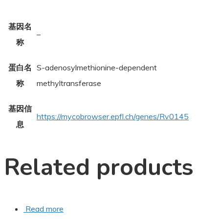
基因名
–
称
蛋白名
S-adenosylmethionine-dependent
称
methyltransferase
基因信
https://mycobrowser.epfl.ch/genes/Rv0145
息
Related products
Read more