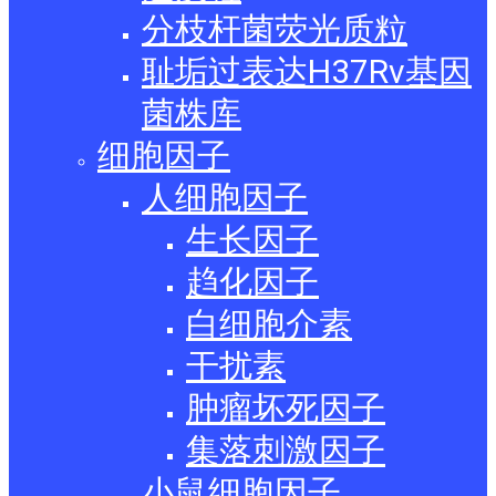
分枝杆菌荧光质粒
耻垢过表达H37Rv基因
菌株库
细胞因子
人细胞因子
生长因子
趋化因子
白细胞介素
干扰素
肿瘤坏死因子
集落刺激因子
小鼠细胞因子