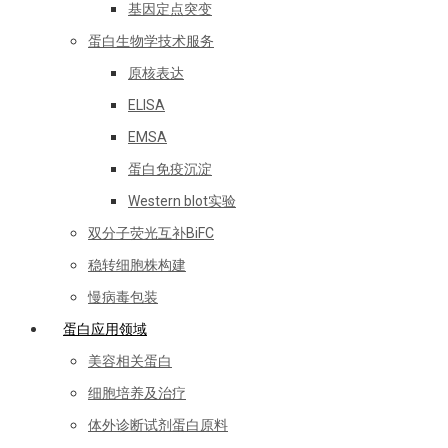
基因定点突变
蛋白生物学技术服务
原核表达
ELISA
EMSA
蛋白免疫沉淀
Western blot实验
双分子荧光互补BiFC
稳转细胞株构建
慢病毒包装
蛋白应用领域
美容相关蛋白
细胞培养及治疗
体外诊断试剂蛋白原料