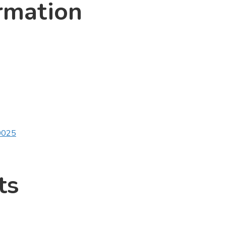
rmation
v0025
ts