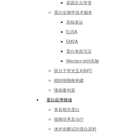
基因定点突变
蛋白生物学技术服务
原核表达
ELISA
EMSA
蛋白免疫沉淀
Western blot实验
双分子荧光互补BiFC
稳转细胞株构建
慢病毒包装
蛋白应用领域
美容相关蛋白
细胞培养及治疗
体外诊断试剂蛋白原料