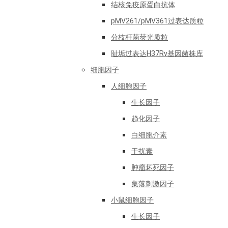
结核免疫原蛋白抗体
pMV261/pMV361过表达质粒
分枝杆菌荧光质粒
耻垢过表达H37Rv基因菌株库
细胞因子
人细胞因子
生长因子
趋化因子
白细胞介素
干扰素
肿瘤坏死因子
集落刺激因子
小鼠细胞因子
生长因子