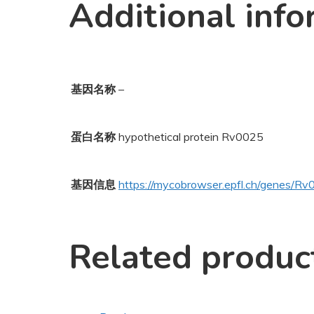
Additional info
基因名称
–
蛋白名称
hypothetical protein Rv0025
基因信息
https://mycobrowser.epfl.ch/genes/R
Related produc