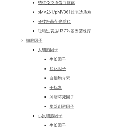
结核免疫原蛋白抗体
pMV261/pMV361过表达质粒
分枝杆菌荧光质粒
耻垢过表达H37Rv基因菌株库
细胞因子
人细胞因子
生长因子
趋化因子
白细胞介素
干扰素
肿瘤坏死因子
集落刺激因子
小鼠细胞因子
生长因子