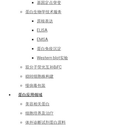
基因定点突变
蛋白生物学技术服务
原核表达
ELISA
EMSA
蛋白免疫沉淀
Western blot实验
双分子荧光互补BiFC
稳转细胞株构建
慢病毒包装
蛋白应用领域
美容相关蛋白
细胞培养及治疗
体外诊断试剂蛋白原料