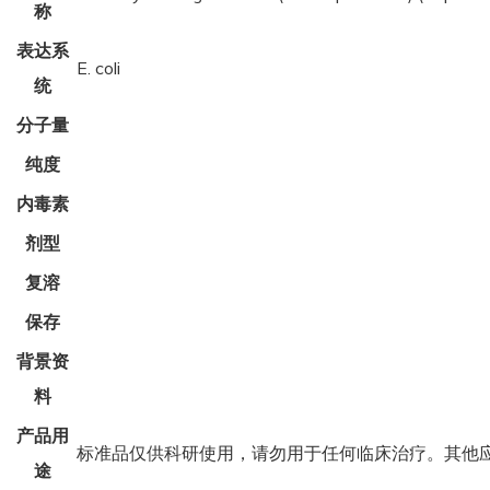
称
表达系
E. coli
统
分子量
纯度
内毒素
剂型
复溶
保存
背景资
料
产品用
标准品仅供科研使用，请勿用于任何临床治疗。其他
途