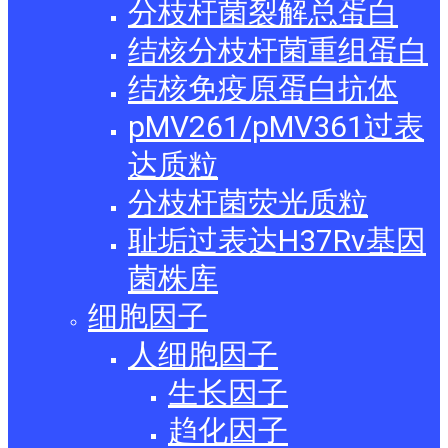
分枝杆菌裂解总蛋白
结核分枝杆菌重组蛋白
结核免疫原蛋白抗体
pMV261/pMV361过表
达质粒
分枝杆菌荧光质粒
耻垢过表达H37Rv基因
菌株库
细胞因子
人细胞因子
生长因子
趋化因子