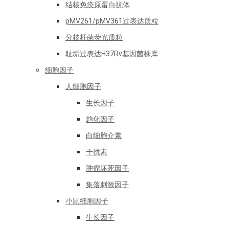
结核免疫原蛋白抗体
pMV261/pMV361过表达质粒
分枝杆菌荧光质粒
耻垢过表达H37Rv基因菌株库
细胞因子
人细胞因子
生长因子
趋化因子
白细胞介素
干扰素
肿瘤坏死因子
集落刺激因子
小鼠细胞因子
生长因子