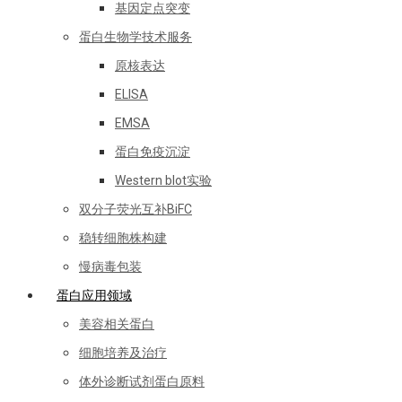
基因定点突变
蛋白生物学技术服务
原核表达
ELISA
EMSA
蛋白免疫沉淀
Western blot实验
双分子荧光互补BiFC
稳转细胞株构建
慢病毒包装
蛋白应用领域
美容相关蛋白
细胞培养及治疗
体外诊断试剂蛋白原料