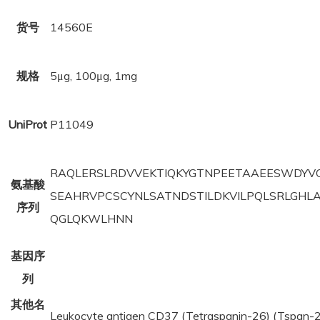
货号
14560E
规格
5μg, 100μg, 1mg
UniProt
P11049
RAQLERSLRDVVEKTIQKYGTNPEETAAEESWDY
氨基酸
SEAHRVPCSCYNLSATNDSTILDKVILPQLSRLGHL
序列
QGLQKWLHNN
基因序
列
其他名
Leukocyte antigen CD37 (Tetraspanin-26) (Tspan-