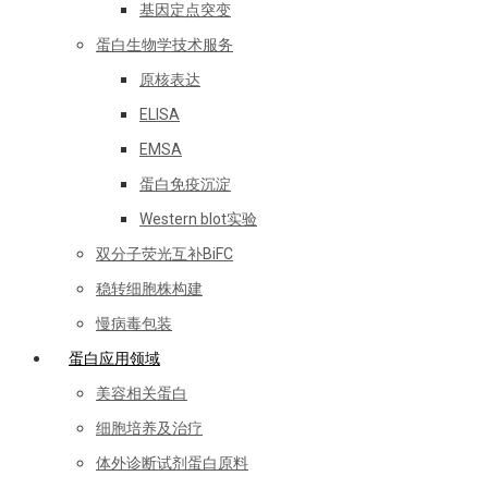
基因定点突变
蛋白生物学技术服务
原核表达
ELISA
EMSA
蛋白免疫沉淀
Western blot实验
双分子荧光互补BiFC
稳转细胞株构建
慢病毒包装
蛋白应用领域
美容相关蛋白
细胞培养及治疗
体外诊断试剂蛋白原料