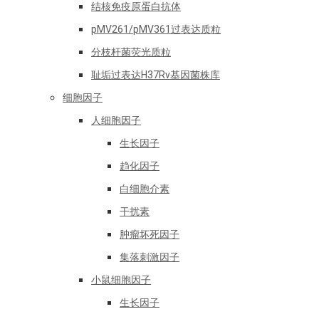
结核免疫原蛋白抗体
pMV261/pMV361过表达质粒
分枝杆菌荧光质粒
耻垢过表达H37Rv基因菌株库
细胞因子
人细胞因子
生长因子
趋化因子
白细胞介素
干扰素
肿瘤坏死因子
集落刺激因子
小鼠细胞因子
生长因子